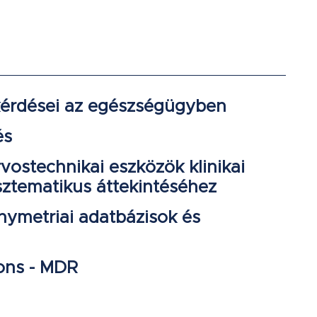
kérdései az egészségügyben
és
rvostechnikai eszközök klinikai
sztematikus áttekintéséhez
ymetriai adatbázisok és
ons - MDR