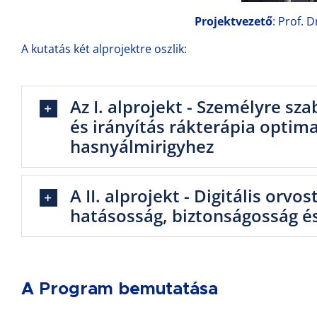
Projektvezető
: Prof. D
A kutatás két alprojektre oszlik:
Az I. alprojekt - Személyre sza
és irányítás rákterápia optim
hasnyálmirigyhez
A II. alprojekt - Digitális orv
hatásosság, biztonságosság é
A Program bemutatása