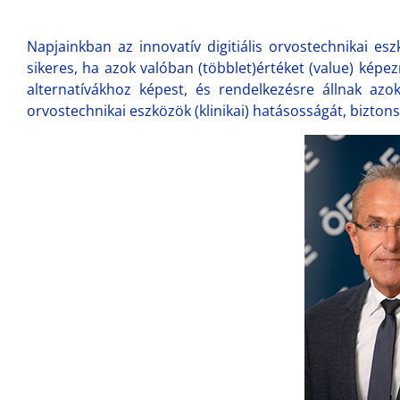
Napjainkban az innovatív digitiális orvostechnikai es
sikeres, ha azok valóban (többlet)értéket (value) kép
alternatívákhoz képest, és rendelkezésre állnak az
orvostechnikai eszközök (klinikai) hatásosságát, bizto