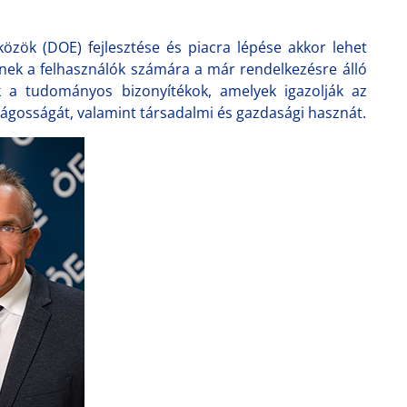
zközök (DOE) fejlesztése és piacra lépése akkor lehet
eznek a felhasználók számára a már rendelkezésre álló
ok a tudományos bizonyítékok, amelyek igazolják az
nságosságát, valamint társadalmi és gazdasági hasznát.