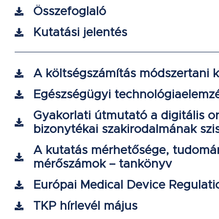
Összefoglaló
Kutatási jelentés
A költségszámítás módszertani 
Egészségügyi technológiaelemz
Gyakorlati útmutató a digitális o
bizonytékai szakirodalmának szi
A kutatás mérhetősége, tudomán
mérőszámok – tankönyv
Európai Medical Device Regulati
TKP hírlevél május