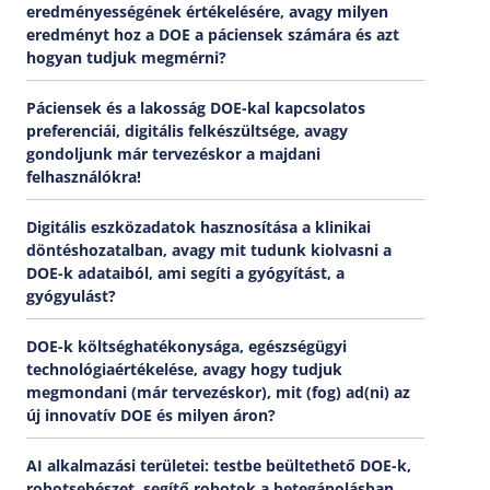
eredményességének értékelésére, avagy milyen
eredményt hoz a DOE a páciensek számára és azt
hogyan tudjuk megmérni?
Páciensek és a lakosság DOE-kal kapcsolatos
preferenciái, digitális felkészültsége, avagy
gondoljunk már tervezéskor a majdani
felhasználókra!
Betöltés...
Digitális eszközadatok hasznosítása a klinikai
döntéshozatalban, avagy mit tudunk kiolvasni a
DOE-k adataiból, ami segíti a gyógyítást, a
gyógyulást?
DOE-k költséghatékonysága, egészségügyi
technológiaértékelése, avagy hogy tudjuk
megmondani (már tervezéskor), mit (fog) ad(ni) az
új innovatív DOE és milyen áron?
AI alkalmazási területei: testbe beültethető DOE-k,
robotsebészet, segítő robotok a betegápolásban,