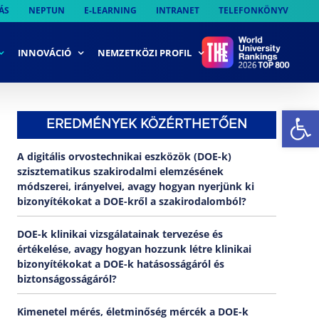
ÁS
NEPTUN
E-LEARNING
INTRANET
TELEFONKÖNYV
INNOVÁCIÓ
NEMZETKÖZI PROFIL
Es
EREDMÉNYEK KÖZÉRTHETŐEN
A digitális orvostechnikai eszközök (DOE-k)
szisztematikus szakirodalmi elemzésének
módszerei, irányelvei, avagy hogyan nyerjünk ki
bizonyítékokat a DOE-kről a szakirodalomból?
DOE-k klinikai vizsgálatainak tervezése és
értékelése, avagy hogyan hozzunk létre klinikai
bizonyítékokat a DOE-k hatásosságáról és
biztonságosságáról?
Kimenetel mérés, életminőség mércék a DOE-k