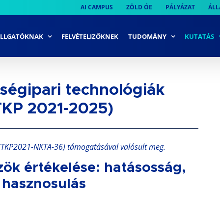
AI CAMPUS
ZÖLD ÓE
PÁLYÁZAT
ÁLL
LLGATÓKNAK
FELVÉTELIZŐKNEK
TUDOMÁNY
KUTATÁS
zségipari technológiák
(TKP 2021-2025)
ap (TKP2021-NKTA-36) támogatásával valósult meg.
özök értékelése: hatásosság,
 hasznosulás