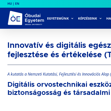
Skip
HU
|
EN
to
content
EGYETEMÜNK
KÉPZÉSEINK
HA
Innovatív és digitális egés
fejlesztése és értékelése 
A kutatás a Nemzeti Kutatási, Fejlesztési és Innovációs Al
Digitális orvostechnikai eszk
biztonságosság és társadalmi