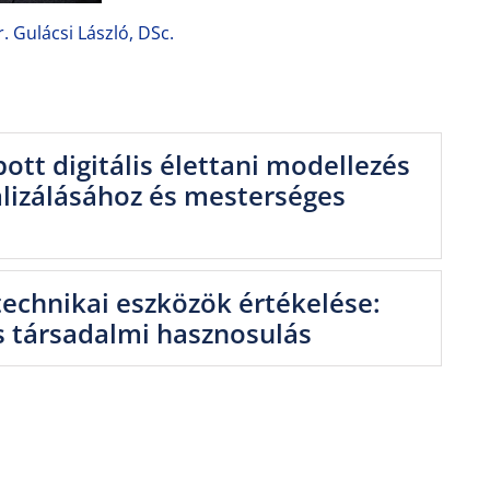
r. Gulácsi László, DSc.
bott digitális élettani modellezés
alizálásához és mesterséges
ostechnikai eszközök értékelése:
s társadalmi hasznosulás