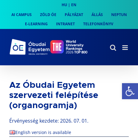
Skip
HU
|
EN
to
AI CAMPUS
ZÖLD ÓE
PÁLYÁZAT
ÁLLÁS
NEPTUN
content
E-LEARNING
INTRANET
TELEFONKÖNYV
Es
Az Óbudai Egyetem
szervezeti felépítése
(organogramja)
Érvényesség kezdete: 2026. 07. 01.
English version is available