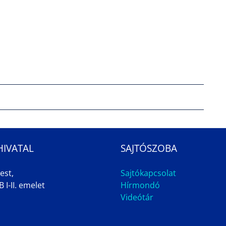
HIVATAL
SAJTÓSZOBA
est,
Sajtókapcsolat
 I-II. emelet
Hírmondó
Videótár