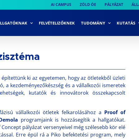
AI CAMPUS
ZÖLD ÓE
PÁLYÁZAT
ÁLL
LLGATÓKNAK
FELVÉTELIZŐKNEK
TUDOMÁNY
KUTATÁS
zisztéma
építettünk ki az egyetemen, hogy az ötletekből üzleti
ció, a kezdeményezőkészség és a vállalkozói ismeretek
tehetségek, kutatók és innovátorok összekapcsolt
ázisú vállalkozói ötletek felkarolásához a
Proof of
Demola
programjaink is hozzásegítik a hallgatókat.
f Concept pályázat versenyeivel még szélesebb kör elé
tással. Erre épül rá a Piko befektetési program, mely