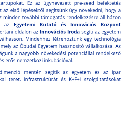
startupokat. Ez az úgynevezett pre-seed befektetés
st az első lépésektől segítsünk úgy növekedni, hogy a
z minden további támogatás rendelkezésre áll házon
tt az
Egyetemi Kutató és Innovációs Központ
ertani oldalon az
Innovációs Iroda
segíti az egyetem
 válhasson. Mindehhez létrehoztunk egy technológia
, mely az Óbudai Egyetem hasznosító vállalkozása. Az
águnk a nagyobb növekedési potenciállal rendelkező
 és erős nemzetközi inkubációval.
menzió mentén segítik az egyetem és az ipar
ai teret, infrastruktúrát és K+F+I szolgáltatásokat