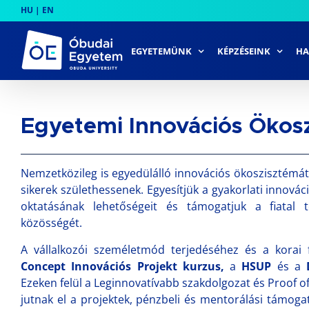
Skip
HU
|
EN
to
content
EGYETEMÜNK
KÉPZÉSEINK
HA
Egyetemi Innovációs Ökos
Nemzetközileg is egyedülálló innovációs ökoszisztémát 
sikerek születhessenek. Egyesítjük a gyakorlati innová
oktatásának lehetőségeit és támogatjuk a fiatal 
közösségét.
A vállalkozói személetmód terjedéséhez és a korai f
Concept Innovációs Projekt kurzus
,
a
HSUP
és a
Ezeken felül a Leginnovatívabb szakdolgozat és Proof o
jutnak el a projektek, pénzbeli és mentorálási támoga