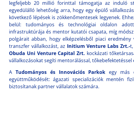
legfeljebb 20 millió forinttal támogatja az induló 
egyedülálló lehetőség arra, hogy egy épülő vállalkozá
következő lépések is zökkenőmentesek legyenek. Ehhe
belül: tudományos és technológiai oldalon ado
infrastruktúrája és mentor kutatói csapata, míg módsz
polgárait abban, hogy elképzelésből piaci eredmény
transzfer vállalkozást, az
Initium Venture Labs Zrt.-
t
Obuda Uni Venture Capital Zrt.
kockázati tőketársas
vállalkozásokat segíti mentorálással, tőkebefektetéssel
A
Tudományos és Innovációs Parkok
egy más di
együttműködését: ágazati specializációk mentén fizik
biztosítanak partner vállalatok számára.