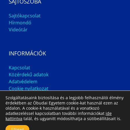
SAJTÓSZOBA
Sajtókapcsolat
Hírmondó
Videótár
INFORMÁCIÓK
Kapcsolat
Közérdekű adatok
Adatvédelem
Cookie nyilatkozat
Szolgáltatásaink biztosítása és a legjobb felhasználói élmény
érdekében az Óbudai Egyetem cookie-kat használ ezen az
oldalon. A cookie-k használatával és a vonatkozó
adatkezeléssel kapcsolatban további információkat
ide
kattintva
talál, és ugyanitt módosíthatja a sütibeállításait is.
Impresszum
Állás
Archívum
Elfogad