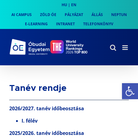
Skip
HU
|
EN
to
AI CAMPUS
ZÖLD ÓE
PÁLYÁZAT
ÁLLÁS
NEPTUN
content
E-LEARNING
INTRANET
TELEFONKÖNYV
Es
Tanév rendje
2026/2027. tanév időbeosztása
I. félév
2025/2026. tanév időbeosztása