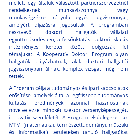
mellett egy általuk választott partnerszervezetnél
rendelkeznek munkaviszonnyal vagy
munkavégzésre irányuló egyéb jogviszonnyal,
amelyért díjazásra jogosultak. A programban
résztvevő doktori hallgatók vállalati
együttműködésben, a felsőoktatási doktori iskolák
intézményes keretei között dolgozzák fel
témájukat. A Kooperatív Doktori Program olyan
hallgatók pályázhatnak, akik doktori hallgatói
jogviszonyban állnak, komplex vizsgát még nem
tettek.
A Program célja a tudományos és ipari kapcsolatok
erősítése, amelyek által a legfrissebb tudományos
kutatási eredmények azonnal hasznosulnak
növelve ezzel mindkét szektor versenyképességét,
innovatív szemléletét. A Program elsődlegesen az
MTMI (matematikai, természettudományi, műszaki
és informatikai) területeken tanuló hallgatókat