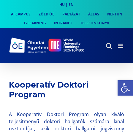
Skip
HU
|
EN
to
AI CAMPUS
ZÖLD ÓE
PÁLYÁZAT
ÁLLÁS
NEPTUN
content
E-LEARNING
INTRANET
TELEFONKÖNYV
Es
Kooperatív Doktori
Program
A Kooperatív Doktori Program olyan kiváló
teljesítményű doktori hallgatók számára kínál
ösztöndíjat, akik doktori hallgatói jogviszony