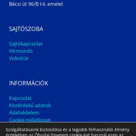
Bécsi út 96/B I-II. emelet
SAJTÓSZOBA
Sajtókapcsolat
Hírmondó
Videótár
INFORMÁCIÓK
Kapcsolat
Közérdekű adatok
Adatvédelem
Cookie nyilatkozat
Szolgáltatásaink biztosítása és a legjobb felhasználói élmény
érdekében az Óbudai Egyetem cookie-kat használ ezen az