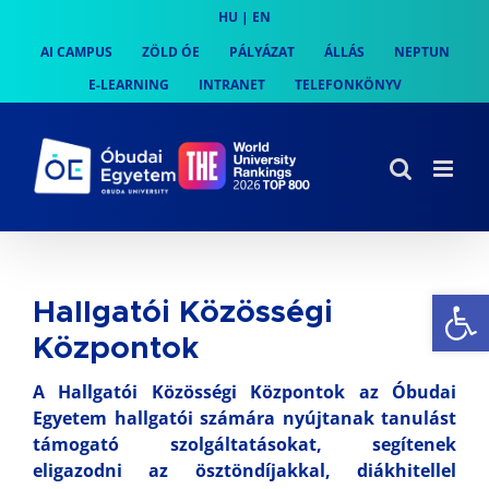
Skip
HU
|
EN
to
AI CAMPUS
ZÖLD ÓE
PÁLYÁZAT
ÁLLÁS
NEPTUN
content
E-LEARNING
INTRANET
TELEFONKÖNYV
Es
Hallgatói Közösségi
Központok
A Hallgatói Közösségi Központok az Óbudai
Egyetem hallgatói számára nyújtanak tanulást
támogató szolgáltatásokat, segítenek
eligazodni az ösztöndíjakkal, diákhitellel