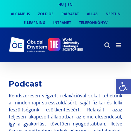
Skip
HU
|
EN
to
AI CAMPUS
ZÖLD ÓE
PÁLYÁZAT
ÁLLÁS
NEPTUN
content
E-LEARNING
INTRANET
TELEFONKÖNYV
Es
Podcast
Rendszeresen végzett relaxációval sokat tehetünk
a mindennapi stresszoldásért, saját fizikai és lelki
feszültségünk csökkentéséért. Relaxált, azaz
teljesen kikapcsolt állapotban az elme elcsendesül,
így a gyakorlást követően nyugodtabban, illetve
összeszedettebben tudjuk végezni a feladatainkat,