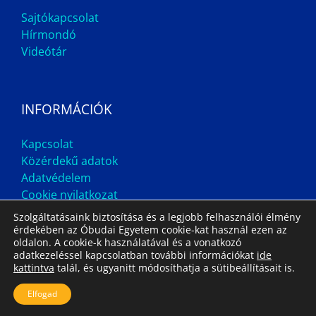
Sajtókapcsolat
Hírmondó
Videótár
INFORMÁCIÓK
Kapcsolat
Közérdekű adatok
Adatvédelem
Cookie nyilatkozat
Szolgáltatásaink biztosítása és a legjobb felhasználói élmény
érdekében az Óbudai Egyetem cookie-kat használ ezen az
oldalon. A cookie-k használatával és a vonatkozó
adatkezeléssel kapcsolatban további információkat
ide
kattintva
talál, és ugyanitt módosíthatja a sütibeállításait is.
Impresszum
Állás
Archívum
Elfogad