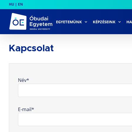
Skip
HU
|
EN
to
content
EGYETEMÜNK
KÉPZÉSEINK
HA
Kapcsolat
Név*
E-mail*