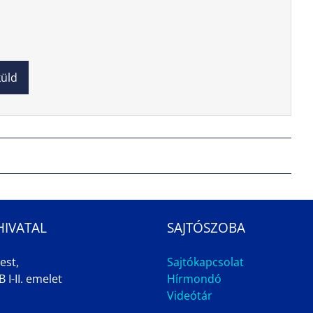
HIVATAL
SAJTÓSZOBA
est,
Sajtókapcsolat
 I-II. emelet
Hírmondó
Videótár