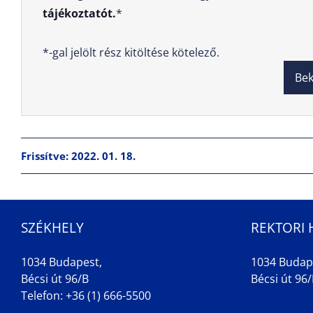
tájékoztatót.
*
*-gal jelölt rész kitöltése kötelező.
Frissítve: 2022. 01. 18.
SZÉKHELY
REKTORI 
1034 Budapest,
1034 Budap
Bécsi út 96/B
Bécsi út 96/B
Telefon: +36 (1) 666-5500