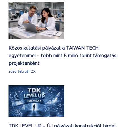
N
 –
Közös kutatási pályázat a TAIWAN TECH
egyetemmel – több mint 5 millió forint támogatás
projektenként
2026. február 25.
J
t
m!
TDK LEVEL UP – ÚJ pályázati konstrukciót hirdet