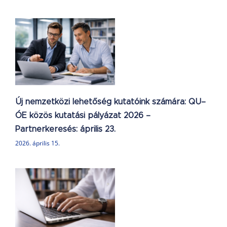
k
Új nemzetközi lehetőség kutatóink számára: QU–
ÓE közös kutatási pályázat 2026 –
Partnerkeresés: április 23.
2026. április 15.
k
N
l