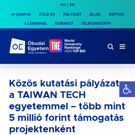
Skip
HU
|
EN
to
AI CAMPUS
ZÖLD ÓE
PÁLYÁZAT
ÁLLÁS
NEPTUN
content
E-LEARNING
INTRANET
TELEFONKÖNYV
Es
Közös kutatási pályázat
a TAIWAN TECH
egyetemmel – több mint
5 millió forint támogatás
projektenként