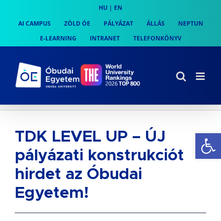
Skip
HU
|
EN
to
AI CAMPUS
ZÖLD ÓE
PÁLYÁZAT
ÁLLÁS
NEPTUN
content
E-LEARNING
INTRANET
TELEFONKÖNYV
Es
TDK LEVEL UP – ÚJ
pályázati konstrukciót
hirdet az Óbudai
Egyetem!