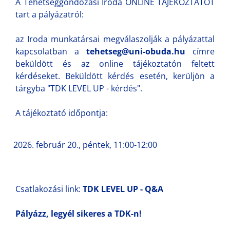
A Tehetséggondozási Iroda ONLINE TÁJÉKOZTATÓT
tart a pályázatról:
az Iroda munkatársai megválaszolják a pályázattal
kapcsolatban a
tehetseg@uni-obuda.hu
címre
beküldött és az online tájékoztatón feltett
kérdéseket. Beküldött kérdés esetén, kerüljön a
tárgyba "TDK LEVEL UP - kérdés".
A tájékoztató időpontja:
február 20., péntek, 11:00-12:00
Csatlakozási link:
TDK LEVEL UP - Q&A
Pályázz, legyél sikeres a TDK-n!