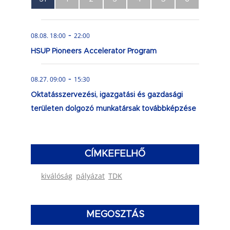
esemény,
esemény,
esemény,
esemény,
esemény,
esemény,
esemény,
-
08.08. 18:00
22:00
HSUP Pioneers Accelerator Program
-
08.27. 09:00
15:30
Oktatásszervezési, igazgatási és gazdasági
területen dolgozó munkatársak továbbképzése
CÍMKEFELHŐ
kiválóság
pályázat
TDK
MEGOSZTÁS