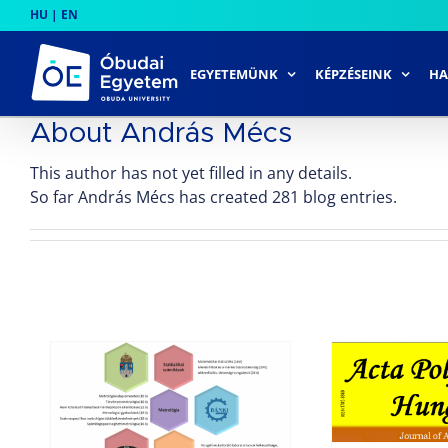
Skip
HU
|
EN
to
content
EGYETEMÜNK
KÉPZÉSEINK
HA
About
András Mécs
This author has not yet filled in any details.
So far András Mécs has created 281 blog entries.
Emelkedett az
Acta
Ú
S
Polytechnica
/SZAKEMBER
Hungarica
Ú
folyóirat impakt
sza