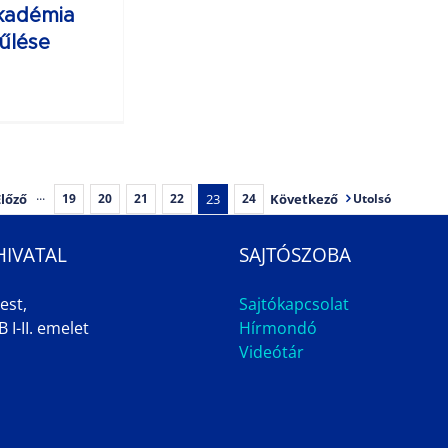
kadémia
űlése
Előző
···
23
Következő
19
20
21
22
24
Utolsó
HIVATAL
SAJTÓSZOBA
est,
Sajtókapcsolat
 I-II. emelet
Hírmondó
Videótár