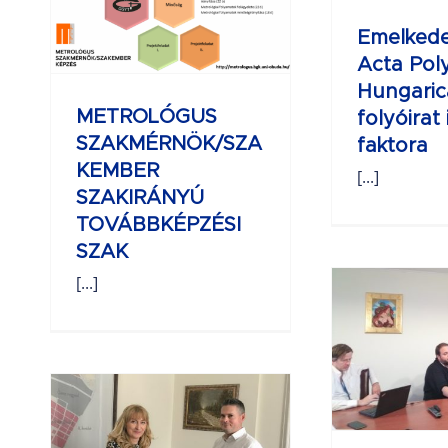
ÉSI
faktora
Emelkede
E
Acta Pol
Hungaric
METROLÓGUS
folyóirat
SZAKMÉRNÖK/SZA
faktora
KEMBER
[...]
SZAKIRÁNYÚ
TOVÁBBKÉPZÉSI
SZAK
[...]
Kihelyezett ERC
workshop
s
vel