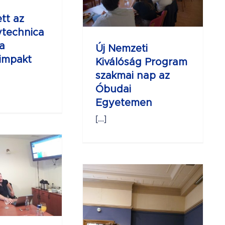
Óbudai
tt az
gyetemen
ytechnica
a
Új Nemzeti
 impakt
Kiválóság Program
szakmai nap az
Óbudai
Egyetemen
[...]