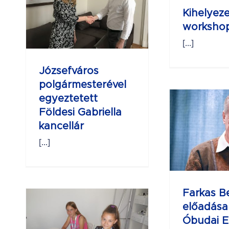
E
Kihelyez
lla
worksho
pr
[...]
dí
ve
Józsefváros
polgármesterével
Farkas Bertalan
egyeztetett
előadása az
Földesi Gabriella
Óbudai Egyetem
kancellár
Bánki Donát
[...]
Gépész és
Biztonságtechnikai
karán
Farkas B
előadása
ári
ME
Óbudai 
z