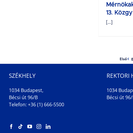
Mérnöka
13. Közgy
[...]
Első
SZÉKHELY
REKTORI 
1034 Budapest,
1034 Budap
Bécsi út 96/B
Bécsi út 96/B
Telefon: +36 (1) 666-5500