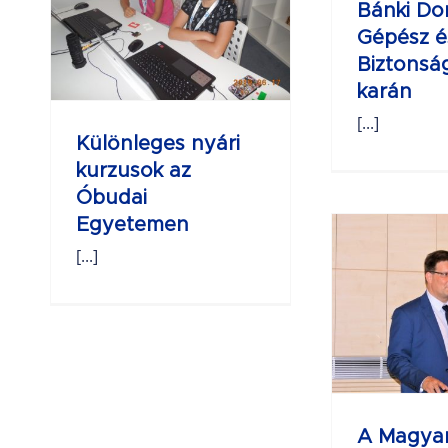
I
Bánki Do
Gépész é
S
Biztonsá
karán
J
[...]
AUT
Különleges nyári
Ko
kurzusok az
Óbudai
Egyetemen
[...]
A Magyar
Mérnökakadémia
13. Közgyűlése
A Magya