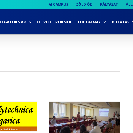
AI CAMPUS
ZÖLD ÓE
PÁLYÁZAT
ÁLL
LLGATÓKNAK
FELVÉTELIZŐKNEK
TUDOMÁNY
KUTATÁS
j Nemzeti
Kiválóság
Program
kmai nap az