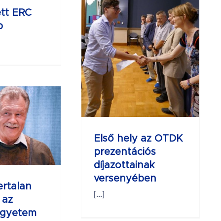
lső hely az
ett ERC
OTDK
p
ezentációs
jazottainak
rsenyében
Első hely az OTDK
prezentációs
díjazottainak
versenyében
ertalan
[...]
 az
GHÍVÓ AZ
Egyetem