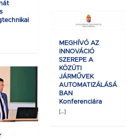
NNOVÁCIÓ
nát
s
ZEREPE A
gtechnikai
KÖZÚTI
ÁRMŰVEK
OMATIZÁLÁSÁBAN
MEGHÍVÓ AZ
nferenciára
INNOVÁCIÓ
SZEREPE A
KÖZÚTI
JÁRMŰVEK
AUTOMATIZÁLÁSÁ
BAN
Konferenciára
[...]
r