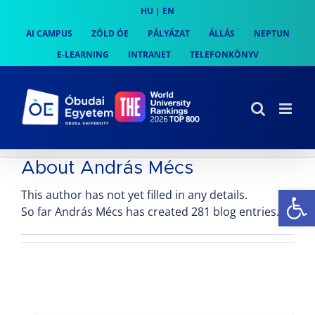
Skip
HU
|
EN
to
AI CAMPUS
ZÖLD ÓE
PÁLYÁZAT
ÁLLÁS
NEPTUN
content
E-LEARNING
INTRANET
TELEFONKÖNYV
About
András Mécs
Es
This author has not yet filled in any details.
So far András Mécs has created 281 blog entries.