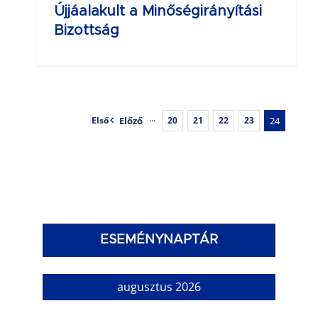
Újjáalakult a Minőségirányítási
Bizottság
Előző
···
24
Első
20
21
22
23
ESEMÉNYNAPTÁR
augusztus 2026