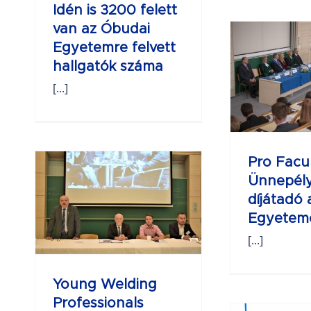
Idén is 3200 felett
van az Óbudai
Pro Facultas –
Egyetemre felvett
Ünnepélyes
hallgatók száma
díjátadó az
[...]
Óbudai
Egyetemen
ng
Pro Facul
s
Ünnepél
l
díjátadó
az
Egyetem
Pon
[...]
Young Welding
STEM nyári
Professionals