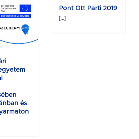
Pont Ott Parti 2019
[...]
ri
egyetem
i
sében
jánban és
gyarmaton