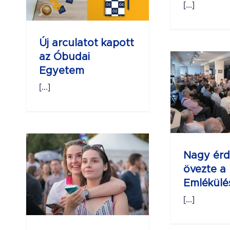
[...]
Óbu
Új arculatot kapott
az Óbudai
Egyetem
Nagy
érdeklődés
[...]
övezte a Kandó
Emlékülést
0
z
Nagy érd
övezte a
egy
Emlékülé
tók
[...]
U
v