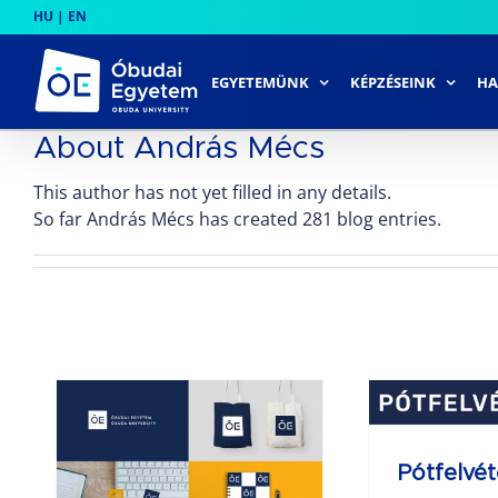
Skip
HU
|
EN
to
content
EGYETEMÜNK
KÉPZÉSEINK
HA
About
András Mécs
This author has not yet filled in any details.
So far András Mécs has created 281 blog entries.
Pótfelvételi 2019
C
Mun
Pótfelvét
tem