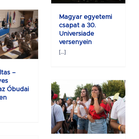
Magyar egyetemi
csapat a 30.
Universiade
versenyein
[...]
tas –
yes
 az Óbudai
en
t Ott Parti
2019