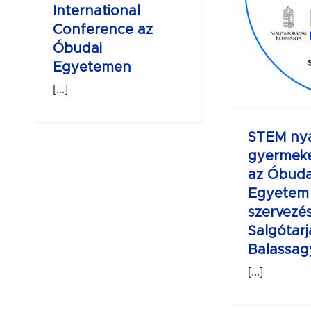
gyermekegyetem
International
az Óbudai
Conference az
Egyetem
Óbudai
szervezésében
Egyetemen
Salgótarjánban
[...]
és
Balassagyarmaton
STEM nyá
gyermek
az Óbuda
Egyetem
szervezé
Salgótar
Balassa
[...]