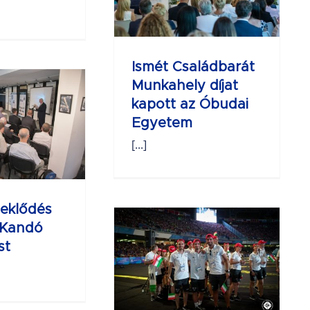
kapott az
dai Egyetem
Ismét Családbarát
Munkahely díjat
kapott az Óbudai
Egyetem
[...]
eklődés
Magyar
 Kandó
etemi csapat
st
a 30.
niversiade
ersenyein