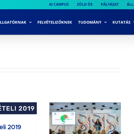
AI CAMPUS
ZÖLD ÓE
PÁLYÁZAT
ÁLL
LLGATÓKNAK
FELVÉTELIZŐKNEK
TUDOMÁNY
KUTATÁS
Ismét
saládbarát
kahely díjat
eli 2019