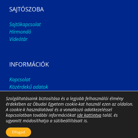
SAJTÓSZOBA
Sajtókapcsolat
Hírmondó
Videótár
INFORMÁCIÓK
Kapcsolat
Közérdekű adatok
Adatvédelem
Szolgáltatásaink biztosítása és a legjobb felhasználói élmény
Cookie nyilatkozat
érdekében az Óbudai Egyetem cookie-kat használ ezen az oldalon.
A cookie-k használatával és a vonatkozó adatkezeléssel
kapcsolatban további információkat
ide kattintva
talál, és
ugyanitt módosíthatja a sütibeállításait is.
Impresszum
Állás
Archívum
Elfogad