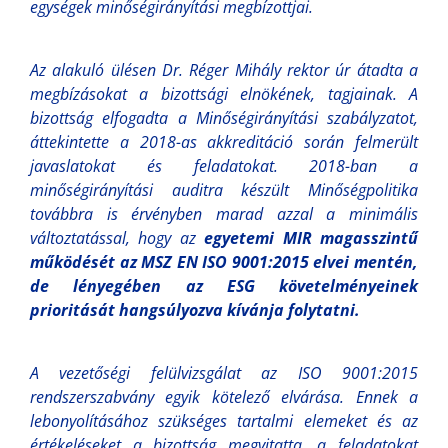
egységek minőségirányítási megbízottjai.
Az alakuló ülésen
Dr. Réger Mihály
rektor úr átadta a
megbízásokat a bizottsági elnökének, tagjainak. A
bizottság elfogadta a Minőségirányítási szabályzatot,
áttekintette a 2018-as akkreditáció során felmerült
javaslatokat és feladatokat. 2018-ban a
minőségirányítási auditra készült Minőségpolitika
továbbra is érvényben marad azzal a minimális
változtatással, hogy az
egyetemi MIR magasszintű
működését az MSZ EN ISO 9001:2015 elvei mentén,
de lényegében az ESG követelményeinek
prioritását hangsúlyozva kívánja folytatni.
A vezetőségi felülvizsgálat az ISO 9001:2015
rendszerszabvány egyik kötelező elvárása. Ennek a
lebonyolításához szükséges tartalmi elemeket és az
értékeléseket a bizottság megvitatta, a feladatokat