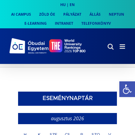
Skip
HU
|
EN
to
AI CAMPUS
ZÖLD ÓE
PÁLYÁZAT
ÁLLÁS
NEPTUN
content
E-LEARNING
INTRANET
TELEFONKÖNYV
Es
ESEMÉNYNAPTÁR
augusztus 2026
H
K
SZE
CS
P
SZO
V