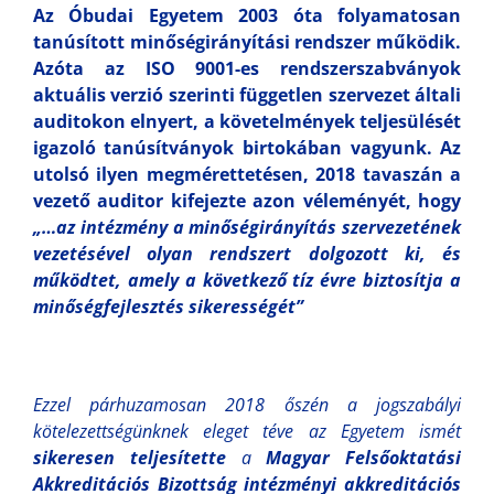
Az Óbudai Egyetem 2003 óta folyamatosan
tanúsított minőségirányítási rendszer működik.
Azóta az ISO 9001-es rendszerszabványok
aktuális verzió szerinti független szervezet általi
auditokon elnyert, a követelmények teljesülését
igazoló tanúsítványok birtokában vagyunk. Az
utolsó ilyen megmérettetésen, 2018 tavaszán a
vezető auditor kifejezte azon véleményét, hogy
„…az intézmény a minőségirányítás szervezetének
vezetésével olyan rendszert dolgozott ki, és
működtet, amely a következő tíz évre biztosítja a
minőségfejlesztés sikerességét”
Ezzel párhuzamosan 2018 őszén a jogszabályi
kötelezettségünknek eleget téve az Egyetem ismét
sikeresen teljesítette
a
Magyar Felsőoktatási
Akkreditációs Bizottság intézményi akkreditációs