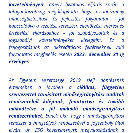
követelményeit
, amely hivatalos eljárás során a
látogatóbizottság megállapította, hogy
„az intézmény
minőségbiztosítási- és fejlesztési folyamatai – jól
kapcsolódva a vezetési, tervezési, ellenőrzési, mérési és
értékelési eljárásokhoz – jól szabályozottak és a
jogszabályi követelményeket kielégítik”
. Ez a
feljogosításunk az akkreditációs feltételeknek való
folyamatos megfelelés esetén
2023. december 31-ig
érvényes
.
Az Egyetem vezetősége 2019 eleji döntésének
értelmében a jövőben a
ciklikus, független
szervezettel tanúsított minőségirányítási auditok
rendszeréből kilépünk, fenntartva és tovább
működtetve a jól működő minőségirányítási
rendszerünket
. Ennek oka, hogy a minőségirányítási
rendszer a hangsúlyok rendezésével a jogszabály által
elvárt, ún. ESG követelmények megvalósításának a