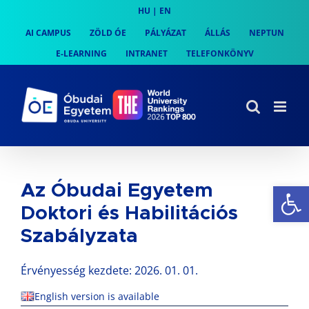
Skip
HU
|
EN
to
AI CAMPUS
ZÖLD ÓE
PÁLYÁZAT
ÁLLÁS
NEPTUN
content
E-LEARNING
INTRANET
TELEFONKÖNYV
Es
Az Óbudai Egyetem
Doktori és Habilitációs
Szabályzata
Érvényesség kezdete: 2026. 01. 01.
English version is available