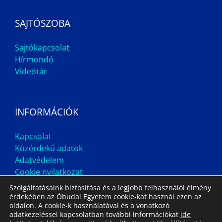
SAJTÓSZOBA
Sajtókapcsolat
Hírmondó
Videótár
INFORMÁCIÓK
Kapcsolat
Közérdekű adatok
Adatvédelem
Cookie nyilatkozat
Szolgáltatásaink biztosítása és a legjobb felhasználói élmény
érdekében az Óbudai Egyetem cookie-kat használ ezen az
oldalon. A cookie-k használatával és a vonatkozó
adatkezeléssel kapcsolatban további információkat
ide