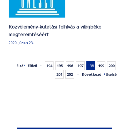
t
Közvélemény-kutatási felhívás a világbéke
megteremtéséért
2020. június 23.
Előző
···
194
195
196
197
198
199
200
Első
201
202
···
Következő
Utolsó