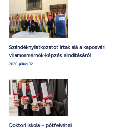
tot
ri
l
Szándéknyilatkozatot írtak alá a kaposvári
villamosmérnök-képzés elindításáról
2020. július 02.
Doktori Iskola – pótfelvételi