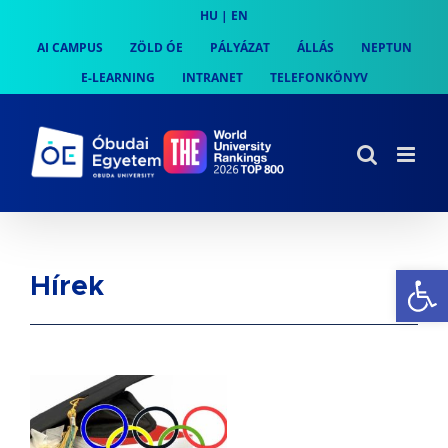
Skip
HU
|
EN
to
AI CAMPUS
ZÖLD ÓE
PÁLYÁZAT
ÁLLÁS
NEPTUN
content
E-LEARNING
INTRANET
TELEFONKÖNYV
Es
Hírek
–