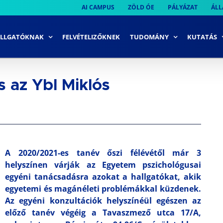
AI CAMPUS
ZÖLD ÓE
PÁLYÁZAT
ÁLL
LLGATÓKNAK
FELVÉTELIZŐKNEK
TUDOMÁNY
KUTATÁS
s az Ybl Miklós
A 2020/2021-es tanév őszi félévétől már 3
helyszínen várják az Egyetem pszichológusai
egyéni tanácsadásra azokat a hallgatókat, akik
egyetemi és magánéleti problémákkal küzdenek.
Az egyéni konzultációk helyszínéül egészen az
előző tanév végéig a Tavaszmező utca 17/A,