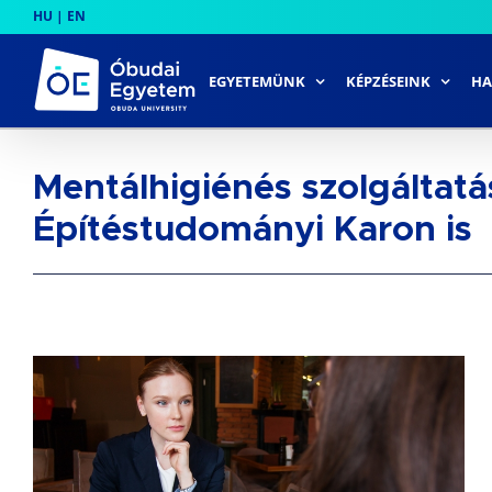
Skip
HU
|
EN
to
content
EGYETEMÜNK
KÉPZÉSEINK
HA
Mentálhigiénés szolgáltatá
Építéstudományi Karon is