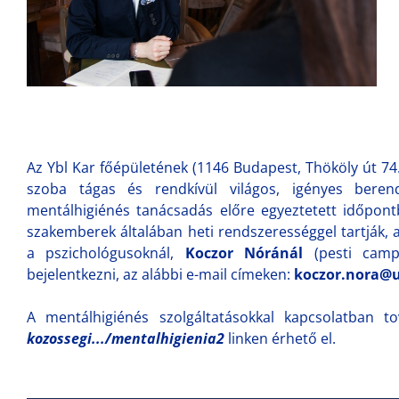
Az Ybl Kar főépületének (1146 Budapest, Thököly út 74.
szoba tágas és rendkívül világos, igényes beren
mentálhigiénés tanácsadás előre egyeztetett időpontba
szakemberek általában heti rendszerességgel tartják,
a pszichológusoknál,
Koczor Nóránál
(pesti cam
bejelentkezni, az alábbi e-mail címeken:
koczor.nora@
A mentálhigiénés szolgáltatásokkal kapcsolatban 
kozossegi.../mentalhigienia2
linken érhető el.