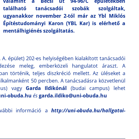
valamint a Bécsi út 94-96/C épületekben
található tanácsadói szobák szolgáltak,
ugyanakkor november 2-tól már az Ybl Miklós
Építéstudományi Karon (YBL Kar) is elérhető a
mentálhigiénés szolgáltatás.
 A. épület) 202-es helyiségében kialakított tanácsadói
dezése meleg, emberközeli hangulatot áraszt. A
n történik, teljes diszkréció mellett. Az üléseket a
 alkalmanként 50 percben. A tanácsadásra közvetlenül
pus) vagy
Garda Ildikónál
(budai campus) lehet
uni-obuda.hu
és
garda.ildiko@uni-obuda.hu
további információ a
http://uni-obuda.hu/hallgatoi-