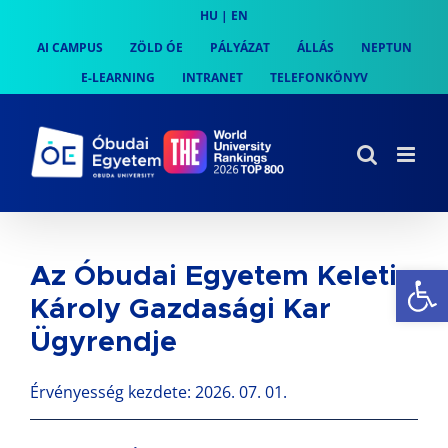
Skip
HU
|
EN
to
AI CAMPUS
ZÖLD ÓE
PÁLYÁZAT
ÁLLÁS
NEPTUN
content
E-LEARNING
INTRANET
TELEFONKÖNYV
Es
Az Óbudai Egyetem Keleti
Károly Gazdasági Kar
Ügyrendje
Érvényesség kezdete: 2026. 07. 01.