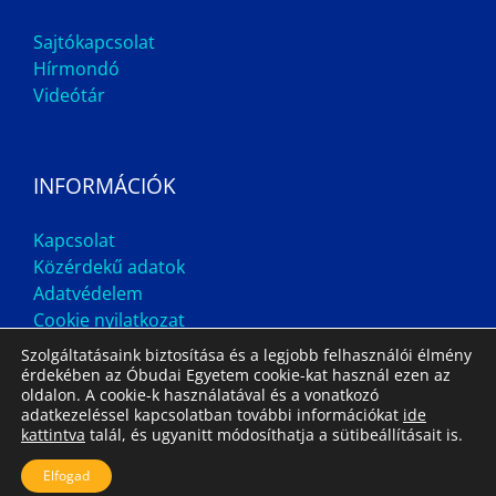
Sajtókapcsolat
Hírmondó
Videótár
INFORMÁCIÓK
Kapcsolat
Közérdekű adatok
Adatvédelem
Cookie nyilatkozat
Szolgáltatásaink biztosítása és a legjobb felhasználói élmény
érdekében az Óbudai Egyetem cookie-kat használ ezen az
oldalon. A cookie-k használatával és a vonatkozó
adatkezeléssel kapcsolatban további információkat
ide
kattintva
talál, és ugyanitt módosíthatja a sütibeállításait is.
Impresszum
Állás
Archívum
Elfogad