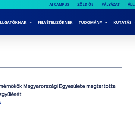
AI CAMPUS
ZÖLD ÓE
PÁLYÁZAT
ÁLL
LLGATÓKNAK
FELVÉTELIZŐKNEK
TUDOMÁNY
KUTATÁS
smérnökök Magyarországi Egyesülete megtartotta
zgyűlését
4.