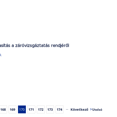
asítás a záróvizsgáztatás rendjéről
9.
168
169
170
171
172
173
174
···
Következő
Utolsó