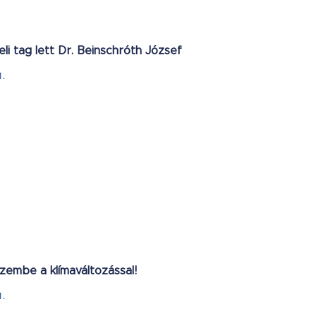
eli tag lett Dr. Beinschróth József
1.
embe a klímaváltozással!
1.