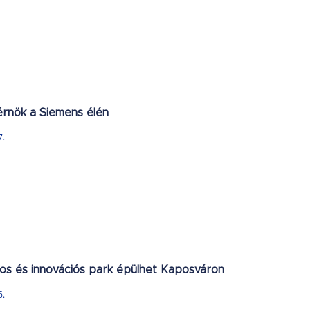
rnök a Siemens élén
7.
s és innovációs park épülhet Kaposváron
6.