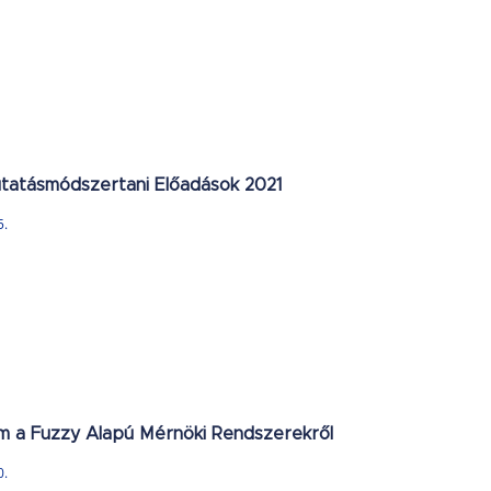
utatásmódszertani Előadások 2021
5.
m a Fuzzy Alapú Mérnöki Rendszerekről
0.