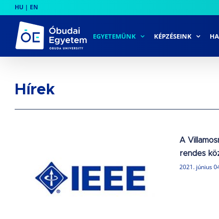
Skip
HU
|
EN
to
content
EGYETEMÜNK
KÉPZÉSEINK
HA
Hírek
A Villamo
rendes kö
2021. június 0