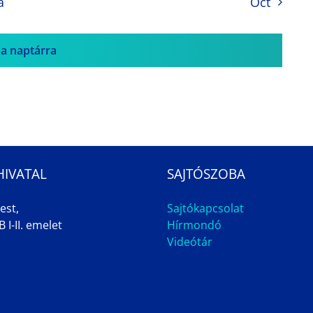
a
Oct
 a naptárra
HIVATAL
SAJTÓSZOBA
est,
Sajtókapcsolat
 I-II. emelet
Hírmondó
Videótár