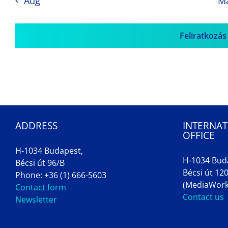
Aug
M
Feliratkozás
ADDRESS
INTERNAT
OFFICE
H-1034 Budapest,
H-1034 Bud
Bécsi út 96/B
Bécsi út 120
Phone: +36 (1) 666-5603
(MediaWork
Contact form
Contact us
Newsletter