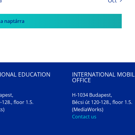
a
Oct
 a naptárra
IONAL EDUCATION
INTERNATIONAL MOBIL
OFFICE
apest,
H-1034 Budapest,
-128., floor 1.5.
Bécsi út 120-128., floor 1.5.
s)
(MediaWorks)
Contact us