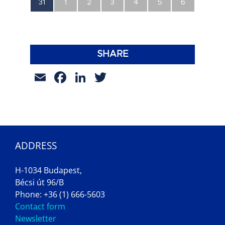
0
0
0
0
0
0
0
31
1
2
3
4
5
6
esemény,
esemény,
esemény,
esemény,
esemény,
esemény,
esemény,
SHARE
Email
Facebook
LinkedIn
Twitter
ADDRESS
H-1034 Budapest,
Bécsi út 96/B
Phone: +36 (1) 666-5603
Contact form
Newsletter