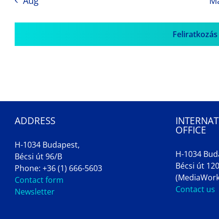
Aug
M
Feliratkozás
ADDRESS
INTERNAT
OFFICE
H-1034 Budapest,
H-1034 Bud
Bécsi út 96/B
Bécsi út 120
Phone: +36 (1) 666-5603
(MediaWork
Contact form
Contact us
Newsletter