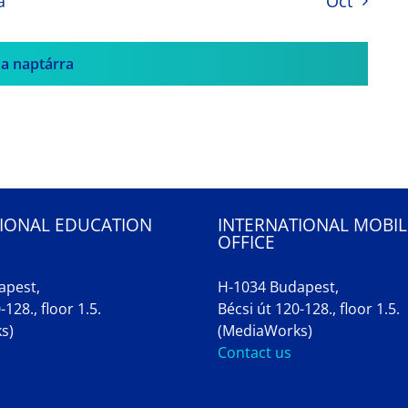
a
Oct
 a naptárra
IONAL EDUCATION
INTERNATIONAL MOBIL
OFFICE
apest,
H-1034 Budapest,
-128., floor 1.5.
Bécsi út 120-128., floor 1.5.
s)
(MediaWorks)
Contact us