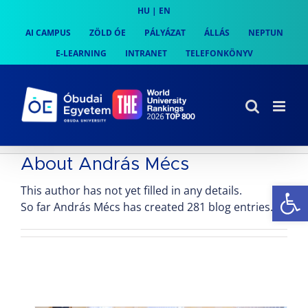
Skip
HU
|
EN
to
AI CAMPUS
ZÖLD ÓE
PÁLYÁZAT
ÁLLÁS
NEPTUN
content
E-LEARNING
INTRANET
TELEFONKÖNYV
About
András Mécs
Es
This author has not yet filled in any details.
So far András Mécs has created 281 blog entries.