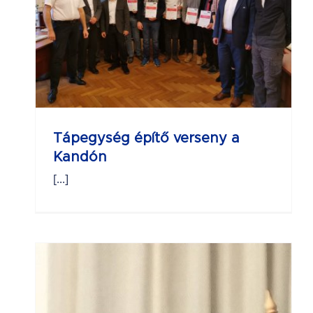
ny
Tápegység építő verseny a
Kandón
[...]