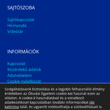
SAJTÓSZOBA
Sajtókapcsolat
Hírmondó
Videótár
INFORMÁCIÓK
Kapcsolat
Közérdekű adatok
Adatvédelem
Cookie nyilatkozat
Szolgáltatásaink biztosítása és a legjobb felhasználói élmény
érdekében az Óbudai Egyetem cookie-kat használ ezen az
oldalon. A cookie-k használatával és a vonatkozó
adatkezeléssel kapcsolatban további információkat
ide
kattintva
talál, és ugyanitt módosíthatja a sütibeállításait is.