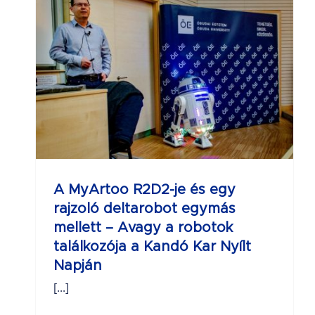
gy
ás
ok
r
A MyArtoo R2D2-je és egy
rajzoló deltarobot egymás
mellett – Avagy a robotok
találkozója a Kandó Kar Nyílt
Napján
[...]