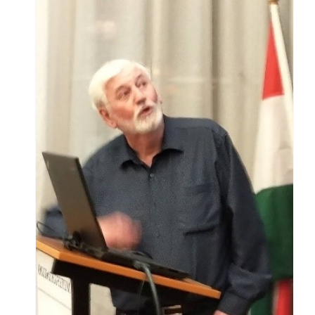
DI
,
 a