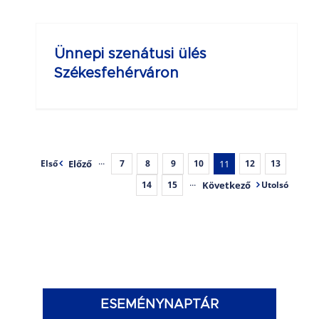
Ünnepi szenátusi ülés
Székesfehérváron
Előző
···
11
Első
7
8
9
10
12
13
···
Következő
14
15
Utolsó
ESEMÉNYNAPTÁR