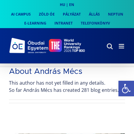
Skip
HU
|
EN
to
AI CAMPUS
ZÖLD ÓE
PÁLYÁZAT
ÁLLÁS
NEPTUN
content
E-LEARNING
INTRANET
TELEFONKÖNYV
About
András Mécs
Es
This author has not yet filled in any details.
So far András Mécs has created 281 blog entries.