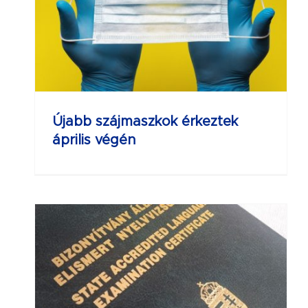
Újabb szájmaszkok érkeztek
április végén
 a
ől