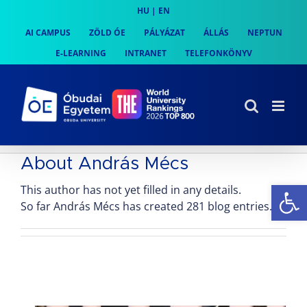
Skip
HU
|
EN
to
AI CAMPUS
ZÖLD ÓE
PÁLYÁZAT
ÁLLÁS
NEPTUN
content
E-LEARNING
INTRANET
TELEFONKÖNYV
About
András Mécs
Es
This author has not yet filled in any details.
So far András Mécs has created 281 blog entries.