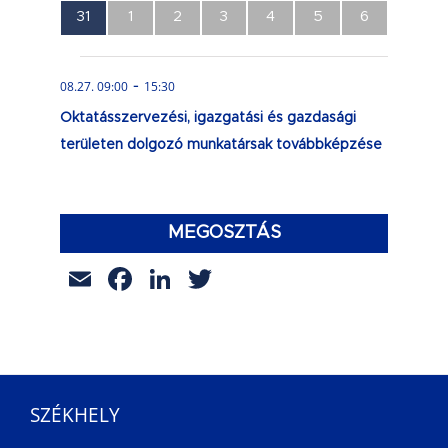
0
0
0
0
0
0
0
31
1
2
3
4
5
6
esemény,
esemény,
esemény,
esemény,
esemény,
esemény,
esemény,
-
08.27. 09:00
15:30
Oktatásszervezési, igazgatási és gazdasági
területen dolgozó munkatársak továbbképzése
MEGOSZTÁS
Email
Facebook
LinkedIn
Twitter
SZÉKHELY