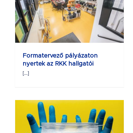
on
i
Formatervező pályázaton
nyertek az RKK hallgatói
[...]