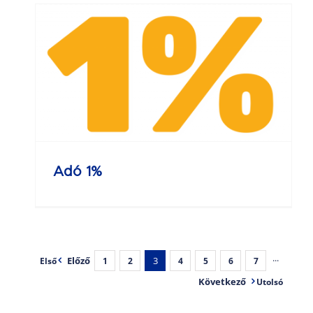
Adó 1%
Előző
3
···
Első
1
2
4
5
6
7
Következő
Utolsó