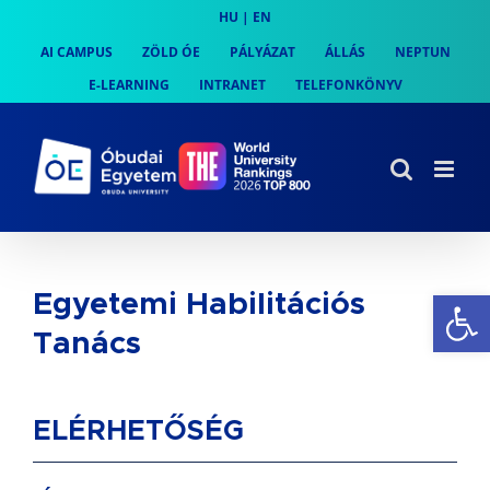
Skip
HU
|
EN
to
AI CAMPUS
ZÖLD ÓE
PÁLYÁZAT
ÁLLÁS
NEPTUN
content
E-LEARNING
INTRANET
TELEFONKÖNYV
Es
Egyetemi Habilitációs
Tanács
ELÉRHETŐSÉG