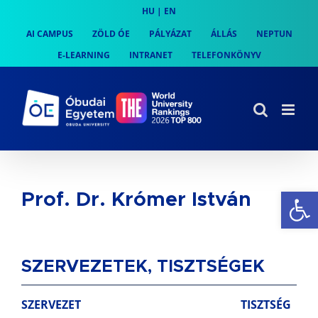
Skip
HU
|
EN
to
AI CAMPUS
ZÖLD ÓE
PÁLYÁZAT
ÁLLÁS
NEPTUN
content
E-LEARNING
INTRANET
TELEFONKÖNYV
Es
Prof. Dr. Krómer István
SZERVEZETEK, TISZTSÉGEK
SZERVEZET
TISZTSÉG