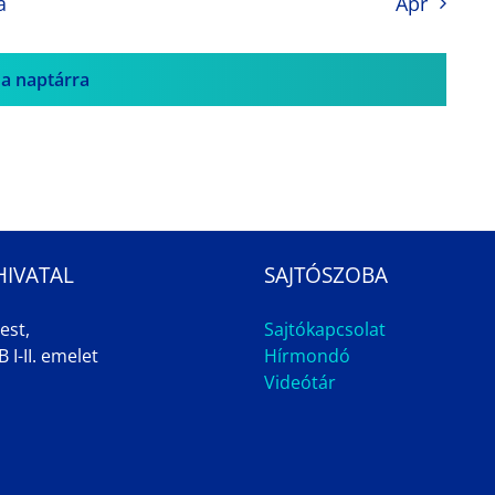
a
Apr
 a naptárra
HIVATAL
SAJTÓSZOBA
est,
Sajtókapcsolat
 I-II. emelet
Hírmondó
Videótár