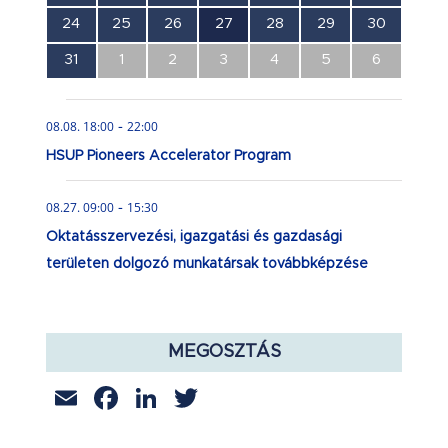
esemény,
esemény,
esemény,
esemény,
esemény,
esemény,
esemény,
0
0
0
1
0
0
0
24
25
26
27
28
29
30
esemény,
esemény,
esemény,
esemény,
esemény,
esemény,
esemény,
0
0
0
0
0
0
0
31
1
2
3
4
5
6
esemény,
esemény,
esemény,
esemény,
esemény,
esemény,
esemény,
-
08.08. 18:00
22:00
HSUP Pioneers Accelerator Program
-
08.27. 09:00
15:30
Oktatásszervezési, igazgatási és gazdasági
területen dolgozó munkatársak továbbképzése
MEGOSZTÁS
Email
Facebook
LinkedIn
Twitter