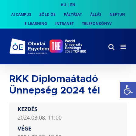
Skip
HU
|
EN
to
AI CAMPUS
ZÖLD ÓE
PÁLYÁZAT
ÁLLÁS
NEPTUN
content
E-LEARNING
INTRANET
TELEFONKÖNYV
RKK Diplomaátadó
Es
Ünnepség 2024 tél
KEZDÉS
2024.03.08. 11:00
VÉGE