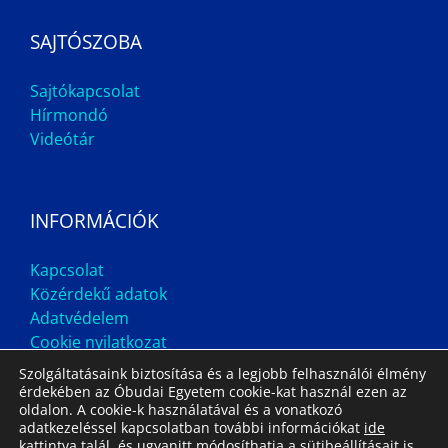
SAJTÓSZOBA
Sajtókapcsolat
Hírmondó
Videótár
INFORMÁCIÓK
Kapcsolat
Közérdekű adatok
Adatvédelem
Cookie nyilatkozat
Szolgáltatásaink biztosítása és a legjobb felhasználói élmény
érdekében az Óbudai Egyetem cookie-kat használ ezen az
oldalon. A cookie-k használatával és a vonatkozó
adatkezeléssel kapcsolatban további információkat
ide
kattintva
talál, és ugyanitt módosíthatja a sütibeállításait is.