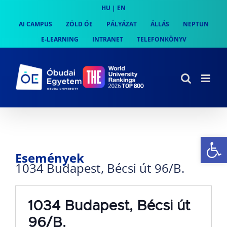
Skip
HU
|
EN
to
AI CAMPUS
ZÖLD ÓE
PÁLYÁZAT
ÁLLÁS
NEPTUN
content
E-LEARNING
INTRANET
TELEFONKÖNYV
Es
Események
1034 Budapest, Bécsi út 96/B.
1034 Budapest, Bécsi út
96/B.