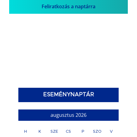
Feliratkozás a naptárra
ESEMÉNYNAPTÁR
augusztus 2026
H
K
SZE
CS
P
SZO
V