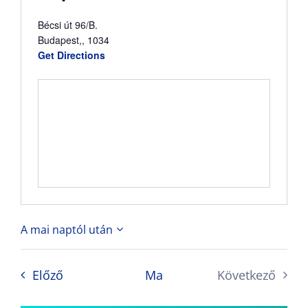
Bécsi út 96/B.
Budapest,
,
1034
Get Directions
A mai naptól után
Dátum
kiválasztása.
Események
Előző
Ma
Következő
Eseménye