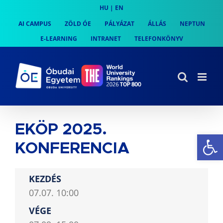
Skip
HU
|
EN
to
AI CAMPUS
ZÖLD ÓE
PÁLYÁZAT
ÁLLÁS
NEPTUN
content
E-LEARNING
INTRANET
TELEFONKÖNYV
EKÖP 2025.
Es
KONFERENCIA
KEZDÉS
07.07. 10:00
VÉGE