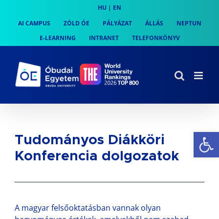
Skip
HU
|
EN
to
AI CAMPUS
ZÖLD ÓE
PÁLYÁZAT
ÁLLÁS
NEPTUN
content
E-LEARNING
INTRANET
TELEFONKÖNYV
Es
Tudományos Diákköri
Konferencia dolgozatok
A magyar felsőoktatásban vannak olyan