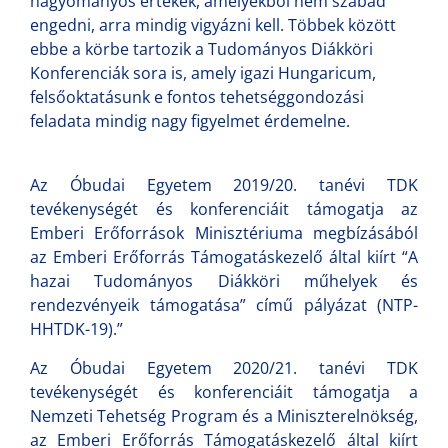
hagyományos értékek, amelyekből nem szabad
engedni, arra mindig vigyázni kell. Többek között
ebbe a körbe tartozik a Tudományos Diákköri
Konferenciák sora is, amely igazi Hungaricum,
felsőoktatásunk e fontos tehetséggondozási
feladata mindig nagy figyelmet érdemelne.
Az Óbudai Egyetem 2019/20. tanévi TDK
tevékenységét és konferenciáit támogatja az
Emberi Erőforrások Minisztériuma megbízásából
az Emberi Erőforrás Támogatáskezelő által kiírt “A
hazai Tudományos Diákköri műhelyek és
rendezvényeik támogatása” című pályázat (NTP-
HHTDK-19).”
Az Óbudai Egyetem 2020/21. tanévi TDK
tevékenységét és konferenciáit támogatja a
Nemzeti Tehetség Program és a Miniszterelnökség,
az Emberi Erőforrás Támogatáskezelő által kiírt