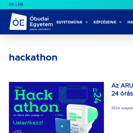
Skip
HU
|
EN
to
content
EGYETEMÜNK
KÉPZÉSEINK
HA
hackathon
Az ARU
24 órás
2024. szepte