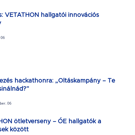
s: VETATHON hallgatói innovációs
y
. 06
kezés hackathonra: „Oltáskampány – Te
sinálnád?”
ber. 06
ON ötletverseny – ÓE hallgatók a
sek között