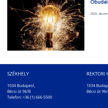
Óbudai
2020. decem
SZÉKHELY
REKTORI 
1034 Budapest,
1034 Budap
Bécsi út 96/B
Bécsi út 96/B
Telefon: +36 (1) 666-5500