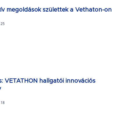
ív megoldások születtek a Vethaton-on
. 25
s: VETATHON hallgatói innovációs
y
. 18