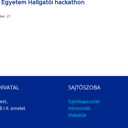
 Egyetem Hallgatói hackathon
ber. 21
HIVATAL
SAJTÓSZOBA
est,
Sajtókapcsolat
 I-II. emelet
Hírmondó
Videótár