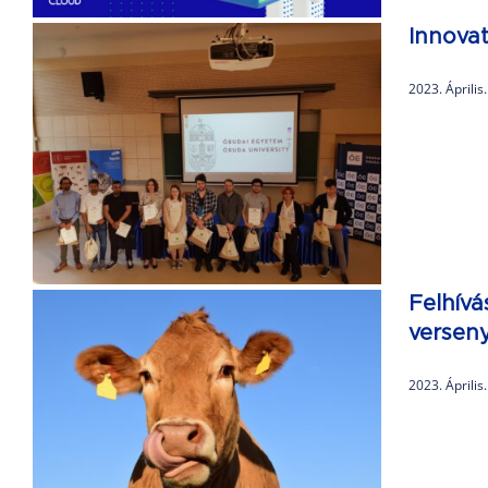
Innovat
2023. Április
Felhívá
versen
2023. Április