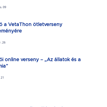
s. 09
ó a VetaThon ötletverseny
eményére
r. 26
ói online verseny – „Az állatok és a
ia”
. 21