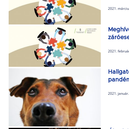
2021. márciu
Meghív
záróes
2021. februá
Hallgat
pandém
2021. január