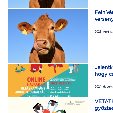
Felhívá
versen
2023. Április
Jelent
hogy c
2021. decem
VETATH
győzte