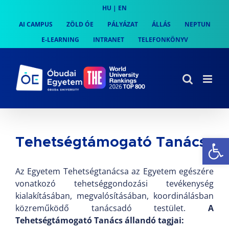
Skip
HU
|
EN
to
AI CAMPUS
ZÖLD ÓE
PÁLYÁZAT
ÁLLÁS
NEPTUN
content
E-LEARNING
INTRANET
TELEFONKÖNYV
Es
Tehetségtámogató Tanács
Az Egyetem Tehetségtanácsa az Egyetem egészére
vonatkozó tehetséggondozási tevékenység
kialakításában, megvalósításában, koordinálásban
közreműködő tanácsadó testület.
A
Tehetségtámogató Tanács állandó tagjai: