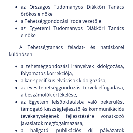
az Országos Tudományos Diákköri Tanács
örökös elnöke
a Tehetséggondozási Iroda vezetője
az Egyetemi Tudományos Diákköri Tanács
elnöke
A Tehetségtanács feladat- és hatáskörei
különösen:
a tehetséggondozási irányelvek kidolgozása,
folyamatos korrekciója,
a kar-specifikus elvárások kidolgozása,
az éves tehetséggondozási tervek elfogadása,
a beszámolók értékelése,
az Egyetem felsőoktatásba való bekerülést
támogató készségfejlesztő és kommunikációs
tevékenységének fejlesztésére vonatkozó
javaslatok megfogalmazása,
a hallgatói publikációs díj pályázatok