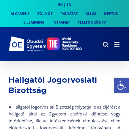
Skip
HU
|
EN
to
AI CAMPUS
ZÖLD ÓE
PÁLYÁZAT
ÁLLÁS
NEPTUN
content
E-LEARNING
INTRANET
TELEFONKÖNYV
Es
Hallgatói Jogorvoslati
Bizottság
A Hallgatói Jogorvoslati Bizottság folytatja le az eljárást a
hallgató által az Egyetem elsőfokú döntése vagy
intézkedése, illetve intézkedésének elmulasztása ellen
előterjesztett jogorvoslati kérelme tárgyában. A