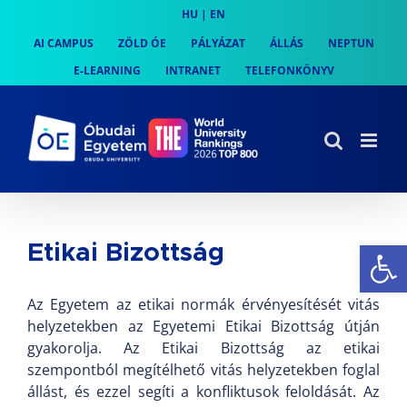
Skip
HU
|
EN
to
AI CAMPUS
ZÖLD ÓE
PÁLYÁZAT
ÁLLÁS
NEPTUN
content
E-LEARNING
INTRANET
TELEFONKÖNYV
Es
Etikai Bizottság
Az Egyetem az etikai normák érvényesítését vitás
helyzetekben az Egyetemi Etikai Bizottság útján
gyakorolja. Az Etikai Bizottság az etikai
szempontból megítélhető vitás helyzetekben foglal
állást, és ezzel segíti a konfliktusok feloldását. Az