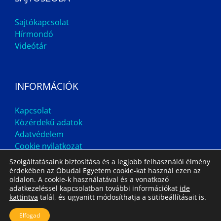
Sajtókapcsolat
Hírmondó
Videótár
INFORMÁCIÓK
Kapcsolat
Közérdekű adatok
Adatvédelem
Cookie nyilatkozat
Szolgáltatásaink biztosítása és a legjobb felhasználói élmény
érdekében az Óbudai Egyetem cookie-kat használ ezen az
oldalon. A cookie-k használatával és a vonatkozó
adatkezeléssel kapcsolatban további információkat
ide
kattintva
talál, és ugyanitt módosíthatja a sütibeállításait is.
Impresszum
Állás
Archívum
Elfogad