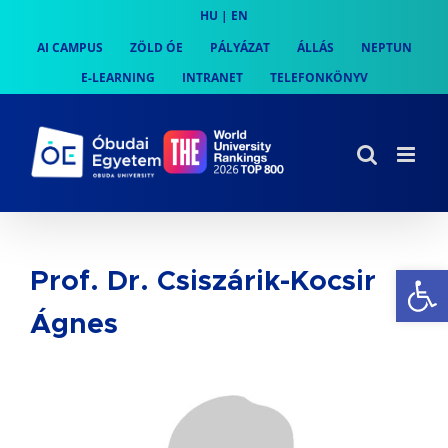
Skip
HU
|
EN
to
AI CAMPUS
ZÖLD ÓE
PÁLYÁZAT
ÁLLÁS
NEPTUN
content
E-LEARNING
INTRANET
TELEFONKÖNYV
Es
Prof. Dr. Csiszárik-Kocsir
Ágnes