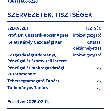
+36 (1) 666-5220
SZERVEZETEK, TISZTSÉGEK
SZERVEZET
TISZTSÉG
Prof. Dr. Csiszárik-Kocsir Ágnes
intézetigazgató
Keleti Károly Gazdasági Kar
kutatási
dékánhelyettes
Közgazdaságtudományi,
intézetigazgató
Pénzügyi és Számviteli Intézet
Pénzügyi és makrogazdasági
tag
kutatócsoport
Tehetségtámogató Tanács
tag
Tudományos Tanács
tag
Frissítve: 2025.02.11.