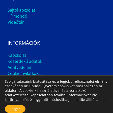
Sajtókapcsolat
Hírmondó
Videótár
INFORMÁCIÓK
Kapcsolat
Közérdekű adatok
Adatvédelem
Cookie nyilatkozat
Szolgáltatásaink biztosítása és a legjobb felhasználói élmény
érdekében az Óbudai Egyetem cookie-kat használ ezen az
oldalon. A cookie-k használatával és a vonatkozó
adatkezeléssel kapcsolatban további információkat
ide
kattintva
talál, és ugyanitt módosíthatja a sütibeállításait is.
Impresszum
Állás
Archívum
Elfogad