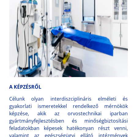
A KÉPZÉSRŐL
Célunk olyan interdiszciplináris elméleti és
gyakorlati ismeretekkel rendelkező mérnökök
képzése, akik az orvostechnikai iparban
gyártmányfejlesztésben és minőségbiztosítási
feladatokban képesek hatékonyan részt venni,
valamint az egészségügyi ellátó intézmények