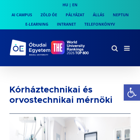
Skip
HU
|
EN
to
AI CAMPUS
ZÖLD ÓE
PÁLYÁZAT
ÁLLÁS
NEPTUN
content
E-LEARNING
INTRANET
TELEFONKÖNYV
Es
Kórháztechnikai és
orvostechnikai mérnöki