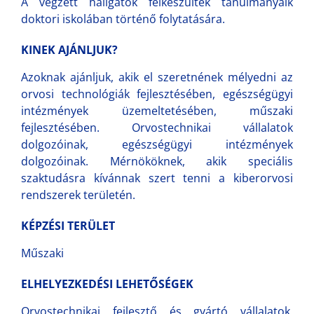
A végzett hallgatók felkészültek tanulmányaik
doktori iskolában történő folytatására.
KINEK AJÁNLJUK?
Azoknak ajánljuk, akik el szeretnének mélyedni az
orvosi technológiák fejlesztésében, egészségügyi
intézmények üzemeltetésében, műszaki
fejlesztésében. Orvostechnikai vállalatok
dolgozóinak, egészségügyi intézmények
dolgozóinak. Mérnököknek, akik speciális
szaktudásra kívánnak szert tenni a kiberorvosi
rendszerek területén.
KÉPZÉSI TERÜLET
Műszaki
ELHELYEZKEDÉSI LEHETŐSÉGEK
Orvostechnikai fejlesztő és gyártó vállalatok,