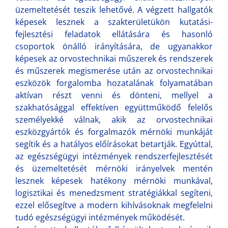
üzemeltetését teszik lehetővé. A végzett hallgatók
képesek lesznek a szakterületükön kutatási-
fejlesztési feladatok ellátására és hasonló
csoportok önálló irányítására, de ugyanakkor
képesek az orvostechnikai műszerek és rendszerek
és műszerek megismerése után az orvostechnikai
eszközök forgalomba hozatalának folyamatában
aktívan részt venni és dönteni, mellyel a
szakhatósággal effektíven együttműködő felelős
személyekké válnak, akik az orvostechnikai
eszközgyártók és forgalmazók mérnöki munkáját
segítik és a hatályos előírásokat betartják. Egyúttal,
az egészségügyi intézmények rendszerfejlesztését
és üzemeltetését mérnöki irányelvek mentén
lesznek képesek hatékony mérnöki munkával,
logisztikai és menedzsment stratégiákkal segíteni,
ezzel elősegítve a modern kihívásoknak megfelelni
tudó egészségügyi intézmények működését.