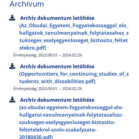
Archívum
Archív dokumentum letöltése
(Az_Obudai_Egyetem_Fogyatekossaggal_elo_
hallgatok_tanulmanyainak_folytatasahoz_s
zukseges_eselyegyenloseget_biztosito_feltet
elekro.pdf)
Érvényesség: 2023.09.01. – 2024.02.29.
Archív dokumentum letöltése
(Opportunitiers_for_continuing_studies_of_s
tudents_with_dissabilities.pdf)
Érvényesség: 2023.09.01. – 2024.02.29.
Archív dokumentum letöltése
(az-obudai-egyetem-fogyatekossaggal-elo-
hallgatoi-tanulmanyainak-folytatasahoz-
szukseges-eselyegyenloseget-biztosito-
feltetelekrol-szolo-szabalyzata-
20180430.pdf)