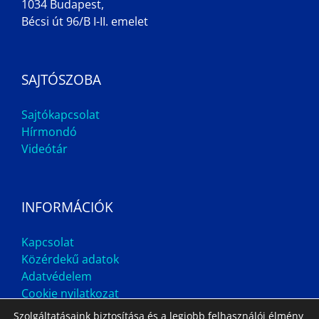
1034 Budapest,
Bécsi út 96/B I-II. emelet
SAJTÓSZOBA
Sajtókapcsolat
Hírmondó
Videótár
INFORMÁCIÓK
Kapcsolat
Közérdekű adatok
Adatvédelem
Cookie nyilatkozat
Szolgáltatásaink biztosítása és a legjobb felhasználói élmény