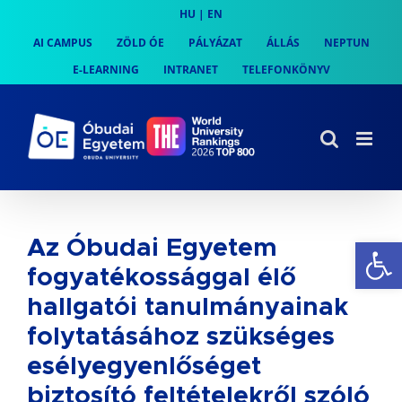
Skip
HU
|
EN
to
AI CAMPUS
ZÖLD ÓE
PÁLYÁZAT
ÁLLÁS
NEPTUN
content
E-LEARNING
INTRANET
TELEFONKÖNYV
Es
Az Óbudai Egyetem
fogyatékossággal élő
hallgatói tanulmányainak
folytatásához szükséges
esélyegyenlőséget
biztosító feltételekről szóló