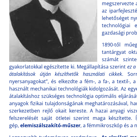
megszervezte a
az iparfejlesz
lehetőséget n
technológiai 
gazdasági prob
1890-től műeg
tantárgyat okt
számát szinte
gyakorlatokkal egészítette ki. Megállapítása szerint
ez a
átalakítások útján készíthetők használati cikkek
. Sor
nyersanyagokat”, és elkezdte a fém-, a fa-, a textil-,
használt mechanikai technológiák kidolgozását. Az egye
átalakításhoz szükséges technológia optimális eljárás
anyagok fizikai tulajdonságának meghatározásával, h
szerkezetben rejlő okait kereste. A hazai anyagi vi
felszerelését saját ötletei szerint maga készítette.
gép,
elemiszálszakító-műszer
, a fémmikroszkóp és a