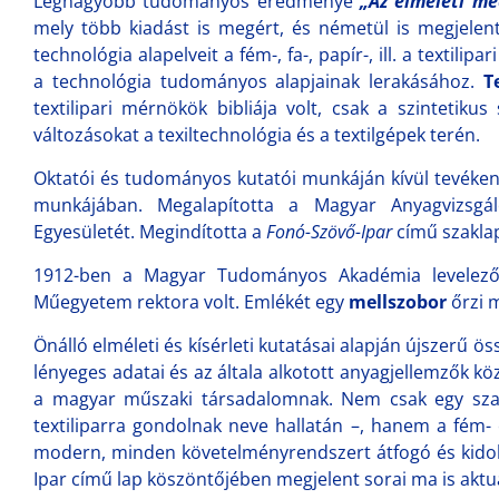
Legnagyobb tudományos eredménye
„Az elméleti me
mely több kiadást is megért, és németül is megjelen
technológia alapelveit a fém-, fa-, papír-, ill. a textil
a technológia tudományos alapjainak lerakásához.
T
textilipari mérnökök bibliája volt, csak a szintetiku
változásokat a texiltechnológia és a textilgépek terén.
Oktatói és tudományos kutatói munkáján kívül tevéken
munkájában. Megalapította a Magyar Anyagvizsgál
Egyesületét. Megindította a
Fonó-Szövő-Ipar
című szakla
1912-ben a Magyar Tudományos Akadémia levelező,
Műegyetem rektora volt. Emlékét egy
mellszobor
őrzi 
Önálló elméleti és kísérleti kutatásai alapján újszerű 
lényeges adatai és az általa alkotott anyagjellemzők k
a magyar műszaki társadalomnak. Nem csak egy szak
textiliparra gondolnak neve hallatán –, hanem a fém-
modern, minden követelményrendszert átfogó és kidol
Ipar című lap köszöntőjében megjelent sorai ma is aktu