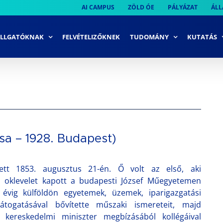
AI CAMPUS
ZÖLD ÓE
PÁLYÁZAT
ÁLL
LLGATÓKNAK
FELVÉTELIZŐKNEK
TUDOMÁNY
KUTATÁS
ssa – 1928. Budapest)
ett 1853. augusztus 21-én. Ő volt az első, aki
 oklevelet kapott a budapesti József Műegyetemen
 évig külföldön egyetemek, üzemek, iparigazgatási
átogatásával bővítette műszaki ismereteit, majd
kereskedelmi miniszter megbízásából kollégáival