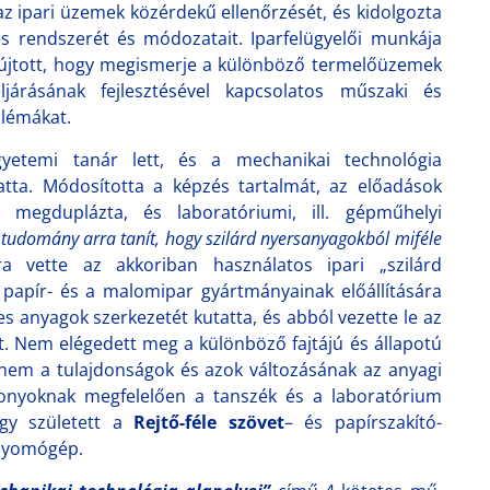
z ipari üzemek közérdekű ellenőrzését, és kidolgozta
tés rendszerét és módozatait. Iparfelügyelői munkája
yújtott, hogy megismerje a különböző termelőüzemek
eljárásának fejlesztésével kapcsolatos műszaki és
lémákat.
yetemi tanár lett, és a mechanikai technológia
atta. Módosította a képzés tartalmát, az előadások
 megduplázta, és laboratóriumi, ill. gépműhelyi
 tudomány arra tanít, hogy szilárd nyersanyagokból miféle
ra vette az akkoriban használatos ipari „szilárd
 a papír- és a malomipar gyártmányainak előállítására
s anyagok szerkezetét kutatta, és abból vezette le az
át. Nem elégedett meg a különböző fajtájú és állapotú
anem a tulajdonságok és azok változásának az anyagi
szonyoknak megfelelően a tanszék és a laboratórium
 Így született a
Rejtő-féle szövet
– és papírszakító-
 nyomógép.