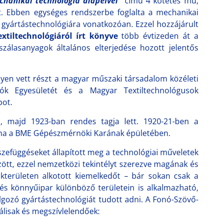
chanikai technológia alapelvei”
című 4 kötetes mű,
t. Ebben egységes rendszerbe foglalta a mechanikai
ipari gyártástechnológiára vonatkozóan. Ezzel hozzájárult
extiltechnológiáról írt könyve
több évtizeden át a
s szálasanyagok általános elterjedése hozott jelentős
yen vett részt a magyar műszaki társadalom közéleti
ók Egyesületét és a Magyar Textiltechnológusok
pot.
 majd 1923-ban rendes tagja lett. 1920-21-ben a
ma a BME Gépészmérnöki Karának épületében.
összefüggéseket állapított meg a technológiai műveletek
özött, ezzel nemzetközi tekintélyt szerezve magának és
területen alkotott kiemelkedőt – bár sokan csak a
 és könnyűipar különböző területein is alkalmazható,
gozó gyártástechnológiát tudott adni. A Fonó-Szövő-
álisak és megszívlelendőek: