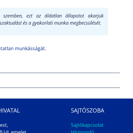
szemben, ezt az áldatlan állapotot akarjuk
 szaktudást és a gyakorlati munka megbecsülését.
hatatlan munkásságát.
HIVATAL
SAJTÓSZOBA
est,
Sajtókapcsolat
 I-II. emelet
Hírmondó