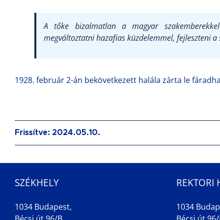
A tőke bizalmatlan a magyar szakemberekkel 
megváltoztatni hazafias küzdelemmel, fejleszteni a
1928. február 2-án bekövetkezett halála zárta le fárad
Frissítve: 2024.05.10.
SZÉKHELY
REKTORI 
1034 Budapest,
1034 Budap
Bécsi út 96/B
Bécsi út 96/B