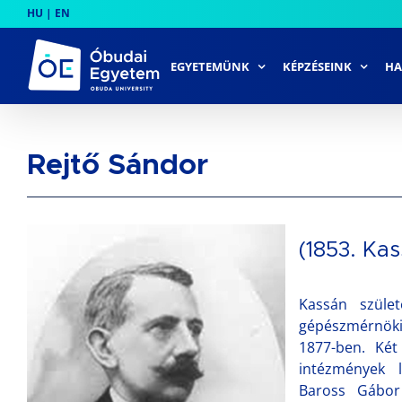
Skip
HU
|
EN
to
content
EGYETEMÜNK
KÉPZÉSEINK
HA
Rejtő Sándor
(1853. Ka
Kassán szület
gépészmérnöki
1877-ben. Két
intézmények l
Baross Gábor 