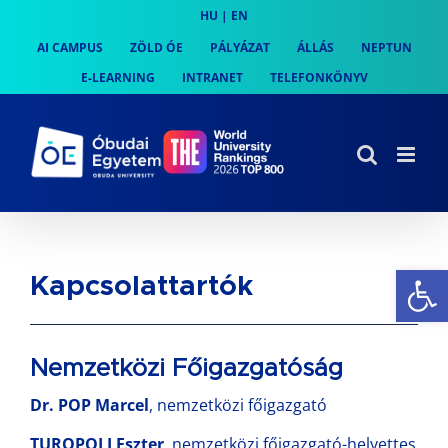
Skip
HU
|
EN
to
AI CAMPUS
ZÖLD ÓE
PÁLYÁZAT
ÁLLÁS
NEPTUN
content
E-LEARNING
INTRANET
TELEFONKÖNYV
Es
Kapcsolattartók
Nemzetközi Főigazgatóság
Dr. POP Marcel
,
nemzetközi főigazgató
TUROPOLI Eszter
,
nemzetközi főigazgató-helyettes