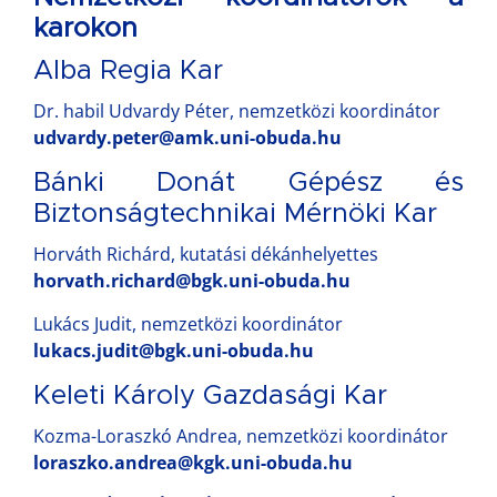
karokon
Alba Regia Kar
Dr. habil Udvardy Péter, nemzetközi koordinátor
udvardy.peter@amk.uni-obuda.hu
Bánki Donát Gépész és
Biztonságtechnikai Mérnöki Kar
Horváth Richárd, kutatási dékánhelyettes
horvath.richard@bgk.uni-obuda.hu
Lukács Judit, nemzetközi koordinátor
lukacs.judit@bgk.uni-obuda.hu
Keleti Károly Gazdasági Kar
Kozma-Loraszkó Andrea, nemzetközi koordinátor
loraszko.andrea@kgk.uni-obuda.hu