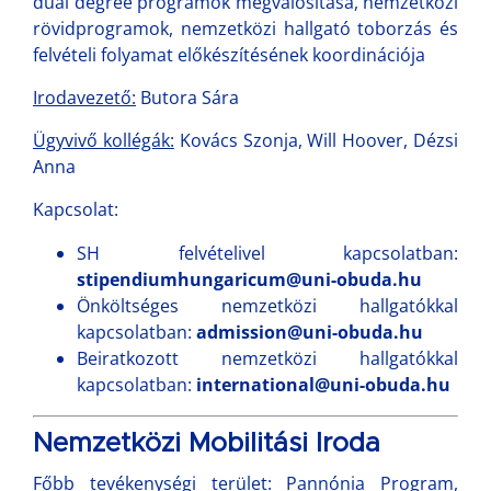
dual degree programok megvalósítása, nemzetközi
rövidprogramok, nemzetközi hallgató toborzás és
felvételi folyamat előkészítésének koordinációja
Irodavezető:
Butora Sára
Ügyvivő kollégák:
Kovács Szonja, Will Hoover, Dézsi
Anna
Kapcsolat:
SH felvételivel kapcsolatban:
stipendiumhungaricum@uni-obuda.hu
Önköltséges nemzetközi hallgatókkal
kapcsolatban:
admission@uni-obuda.hu
Beiratkozott nemzetközi hallgatókkal
kapcsolatban:
international@uni-obuda.hu
Nemzetközi Mobilitási Iroda
Főbb tevékenységi terület:
Pannónia Program,