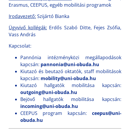
Erasmus, CEEPUS, egyéb mobilitási programok
Irodavezető:
Szijártó Bianka
Ügyvivő kollégák:
Erdős Szabó Ditte, Fejes Zsófia,
Vass András
Kapcsolat:
Pannónia intézményközi megállapodások
kapcsán:
pannonia@uni-obuda.hu
Kiutazó és beutazó oktatók, staff mobilitások
kapcsán:
mobility@uni-obuda.hu
Kiutazó hallgatók mobilitása kapcsán:
outgoing@uni-obuda.hu
Bejövő hallgatók mobilitása kapcsán:
incoming@uni-obuda.hu
CEEPUS program kapcsán:
ceepus@uni-
obuda.hu