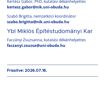
Kertész Gábor, PhD, kutatási dékánhelyettes
kertesz.gabor@nik.uni-obuda.hu
Szabó Brigitta, nemzetközi koordinátor
szabo.brigitta@nik.uni-obuda.hu
Ybl Miklós Építéstudományi Kar
Faczányi Zsuzsanna, kutatási dékánhelyettes
faczanyi.zsuzsa@uni-obuda.hu
Frissítve: 2026.07.16.