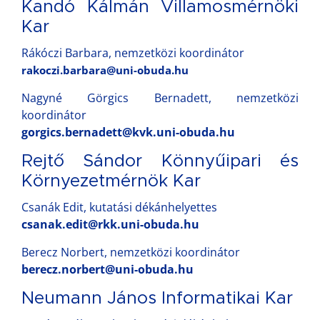
Kandó Kálmán Villamosmérnöki
Kar
Rákóczi Barbara, nemzetközi koordinátor
rakoczi.barbara@uni-obuda.hu
Nagyné Görgics Bernadett, nemzetközi
koordinátor
gorgics.bernadett@kvk.uni-obuda.hu
Rejtő Sándor Könnyűipari és
Környezetmérnök Kar
Csanák Edit, kutatási dékánhelyettes
csanak.edit@rkk.uni-obuda.hu
Berecz Norbert, nemzetközi koordinátor
berecz.norbert@uni-obuda.hu
Neumann János Informatikai Kar