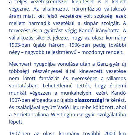
a teljes vezetékrendszer kiépítését is el kellett
végeznie. Az alkalmazott háromfázisú váltakozó
áram miatt két felső vezetékre volt szükség, ezek
mellett harmadik vezetékül a sínpár szolgált. A
tervezést és a gyártást végig Kandó irányította. A
vállalkozás sikerét jelezte, hogy az olasz kormány
1903-ban újabb három, 1906-ban pedig további
négy – nagyobb teljesítményű – mozdonyt rendelt.
Mechwart nyugdíjba vonulása után a Ganz-gyár új
többségi részvényesei által kinevezett vezetése
nem látott fantáziát és nyereséget a villamos
vontatásban. Lehetetlenné tették, hogy érdemi
munkát végezzen a munkahelyén, ezért Kandó
1907-ben elfogadta az újabb
olaszországi
felkérést,
és családjával együtt Vadó Ligure-be költözött, ahol
a Societa Italiana Westinghouse gyár szolgálatába
lépett.
1907-ben az olasz kormány további 2000 km