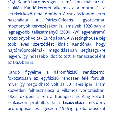
régi Kandó-háromszöget, a másikon már az új
csuklós Kandó-keretet alkalmazta a motor és a
kerekek közötti hajtóműben. A csuklós Kandó-keret
használata a Párizs-Orleans-i gyorsvonati
mozdonyok tervezésekor is, amelyek 1926-ban a
legnagyobb teljesítményű (3000 kW) egyenáramú
mozdonyok voltak Európában. A Westinghouse cég
több éves szerződést kínált Kandónak, hogy
hajtóműproblémák megoldásában segítségükre
legyen, így hosszabb időt töltött el tanácsadóként
az USA-ban is.
Kandó figyelme a háromfázisú rendszerről
fokozatosan az egyfázisú rendszer felé fordult,
mivel így megoldható volt az 50 Hz-es ipari áram
közvetlen felhasználása a villamos vontatásban.
1923. október 31-én a Budapest és Alag közötti
szakaszon próbálták ki a
fázisváltós
mozdony
prototípusát és egészen 1926-ig próbafutásokat