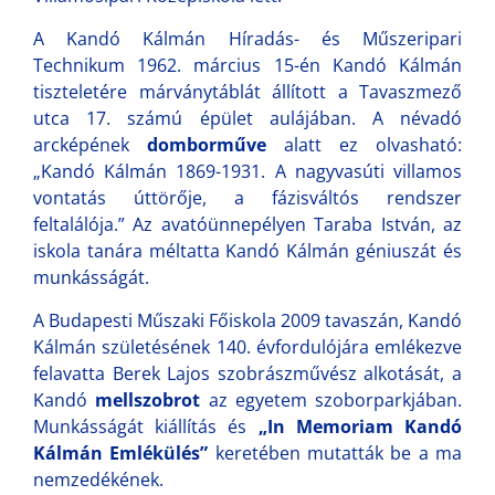
A Kandó Kálmán Híradás- és Műszeripari
Technikum 1962. március 15-én Kandó Kálmán
tiszteletére márványtáblát állított a Tavaszmező
utca 17. számú épület aulájában. A névadó
arcképének
domborműve
alatt ez olvasható:
„Kandó Kálmán 1869-1931. A nagyvasúti villamos
vontatás úttörője, a fázisváltós rendszer
feltalálója.” Az avatóünnepélyen Taraba István, az
iskola tanára méltatta Kandó Kálmán géniuszát és
munkásságát.
A Budapesti Műszaki Főiskola 2009 tavaszán, Kandó
Kálmán születésének 140. évfordulójára emlékezve
felavatta Berek Lajos szobrászművész alkotását, a
Kandó
mellszobrot
az egyetem szoborparkjában.
Munkásságát kiállítás és
„In Memoriam Kandó
Kálmán Emlékülés”
keretében mutatták be a ma
nemzedékének.