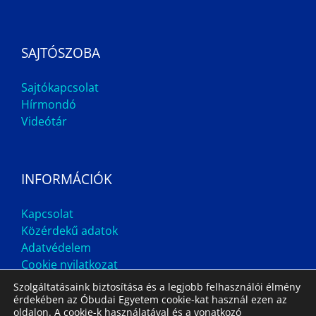
SAJTÓSZOBA
Sajtókapcsolat
Hírmondó
Videótár
INFORMÁCIÓK
Kapcsolat
Közérdekű adatok
Adatvédelem
Cookie nyilatkozat
Szolgáltatásaink biztosítása és a legjobb felhasználói élmény
érdekében az Óbudai Egyetem cookie-kat használ ezen az
oldalon. A cookie-k használatával és a vonatkozó