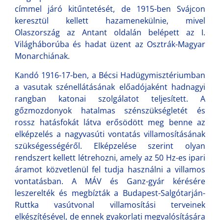
címmel járó kitűntetését, de 1915-ben Svájcon
keresztül kellett hazamenekülnie, mivel
Olaszország az Antant oldalán belépett az I.
Világháborúba és hadat üzent az Osztrák-Magyar
Monarchiának.
Kandó 1916-17-ben, a Bécsi Hadügymisztériumban
a vasutak szénellátásának előadójaként hadnagyi
rangban katonai szolgálatot teljesített. A
gőzmozdonyok hatalmas szénszükségletét és
rossz hatásfokát látva erősödött meg benne az
elképzelés a nagyvasúti vontatás villamosításának
szükségességéről. Elképzelése szerint olyan
rendszert kellett létrehozni, amely az 50 Hz-es ipari
áramot közvetlenül fel tudja használni a villamos
vontatásban. A MÁV és Ganz-gyár kérésére
leszerelték és megbízták a Budapest-Salgótarján-
Ruttka vasútvonal villamosítási terveinek
elkészítésével, de ennek gyakorlati megvalósítására