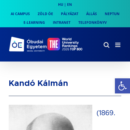
Skip
HU
|
EN
to
AI CAMPUS
ZÖLD ÓE
PÁLYÁZAT
ÁLLÁS
NEPTUN
content
E-LEARNING
INTRANET
TELEFONKÖNYV
Es
Kandó Kálmán
(1869.