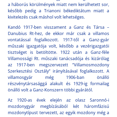
a háborús körülmények miatt nem kerülhetett sor,
később pedig a Trianoni békediktátum miatt a
kivitelezés csak máshol volt lehetséges.
Kandó 1917-ben visszament a Ganz és Társa –
Danubius Rt-hez, de ekkor már csak a villamos
vontatással foglalkozott. 1917-től a Ganz-gyár
műszaki igazgatója volt, később a vezérigazgatói
tisztséget is betöltötte. 1922 után a Ganz-féle
Villamossági Rt. műszaki tanácsadója és kizárólag
az 1917-ben megszervezett “Villamosmozdony
Szerkesztési Osztály” irányításával foglalkozott. A
villamosgyár még 1906-ban önálló
részvénytársasággá alakult és 1929-ig formailag
önálló volt a Ganz-Konszern többi gyárától.
Az 1920-as évek elején az olasz Saronnó-i
mozdonygyár megbízásából két háromfázisú
mozdonytípust tervezett, az egyik mozdony még a