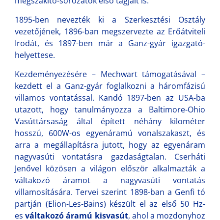
megszakító-sorozatok első tagjait is.
1895-ben nevezték ki a Szerkesztési Osztály
vezetőjének, 1896-ban megszervezte az Erőátviteli
Irodát, és 1897-ben már a Ganz-gyár igazgató-
helyettese.
Kezdeményezésére – Mechwart támogatásával –
kezdett el a Ganz-gyár foglalkozni a háromfázisú
villamos vontatással. Kandó 1897-ben az USA-ba
utazott, hogy tanulmányozza a Baltimore-Ohio
Vasúttársaság által épített néhány kilométer
hosszú, 600W-os egyenáramú vonalszakaszt, és
arra a megállapításra jutott, hogy az egyenáram
nagyvasúti vontatásra gazdaságtalan. Cserháti
Jenővel közösen a világon először alkalmazták a
váltakozó áramot a nagyvasúti vontatás
villamosítására. Tervei szerint 1898-ban a Genfi tó
partján (Elion-Les-Bains) készült el az első 50 Hz-
es
váltakozó áramú kisvasút
, ahol a mozdonyhoz