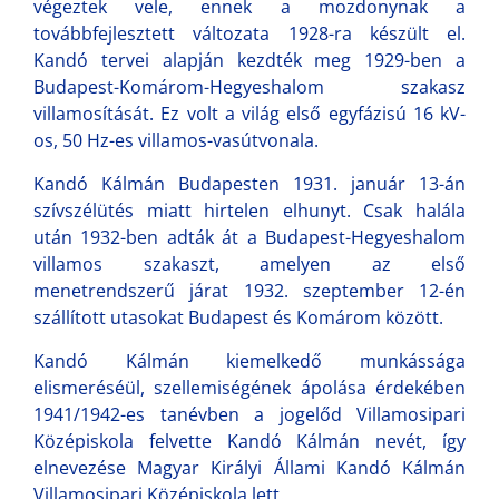
végeztek vele, ennek a mozdonynak a
továbbfejlesztett változata 1928-ra készült el.
Kandó tervei alapján kezdték meg 1929-ben a
Budapest-Komárom-Hegyeshalom szakasz
villamosítását. Ez volt a világ első egyfázisú 16 kV-
os, 50 Hz-es villamos-vasútvonala.
Kandó Kálmán Budapesten 1931. január 13-án
szívszélütés miatt hirtelen elhunyt. Csak halála
után 1932-ben adták át a Budapest-Hegyeshalom
villamos szakaszt, amelyen az első
menetrendszerű járat 1932. szeptember 12-én
szállított utasokat Budapest és Komárom között.
Kandó Kálmán kiemelkedő munkássága
elismeréséül, szellemiségének ápolása érdekében
1941/1942-es tanévben a jogelőd Villamosipari
Középiskola felvette Kandó Kálmán nevét, így
elnevezése Magyar Királyi Állami Kandó Kálmán
Villamosipari Középiskola lett.