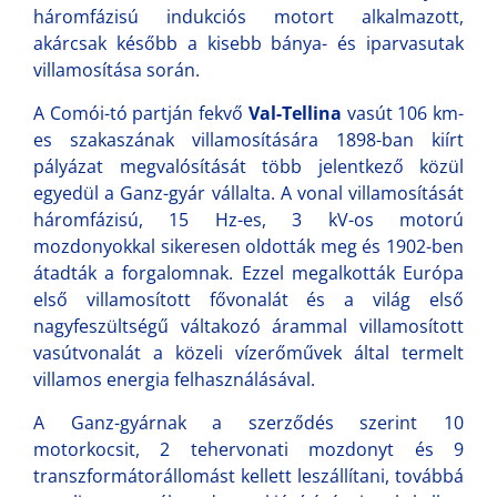
háromfázisú indukciós motort alkalmazott,
akárcsak később a kisebb bánya- és iparvasutak
villamosítása során.
A Comói-tó partján fekvő
Val-Tellina
vasút 106 km-
es szakaszának villamosítására 1898-ban kiírt
pályázat megvalósítását több jelentkező közül
egyedül a Ganz-gyár vállalta. A vonal villamosítását
háromfázisú, 15 Hz-es, 3 kV-os motorú
mozdonyokkal sikeresen oldották meg és 1902-ben
átadták a forgalomnak. Ezzel megalkották Európa
első villamosított fővonalát és a világ első
nagyfeszültségű váltakozó árammal villamosított
vasútvonalát a közeli vízerőművek által termelt
villamos energia felhasználásával.
A Ganz-gyárnak a szerződés szerint 10
motorkocsit, 2 tehervonati mozdonyt és 9
transzformátorállomást kellett leszállítani, továbbá