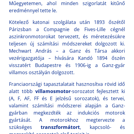
Műegyetemen, ahol minden szigorlatát kitűnő
eredménnyel tette le.
Kötelező katonai szolgálata után 1893 őszétől
Párizsban a Compagnie de Fives-Lille cégnél
aszinkronmotorokat tervezett, és méretezésükre
teljesen új számítási módszereket dolgozott ki.
Mechwart András – a Ganz és Társa akkori
vezérigazgatója – hívására Kandó 1894 őszén
visszatért Budapestre és 1906-ig a Ganz-gyár
villamos osztályán dolgozott.
Franciaországi tapasztalatait hasznosítva rövid idő
alatt több
villamosmotor
-sorozatot fejlesztett ki
(A, F, AF, FF és E jelzésű sorozatok), és tervei,
valamint számítási módszerei alapján a Ganz-
gyárban megkezdték az indukciós motorok
gyártását. A motorokhoz megtervezte a
szükséges
transzformátort
, kapcsoló- és