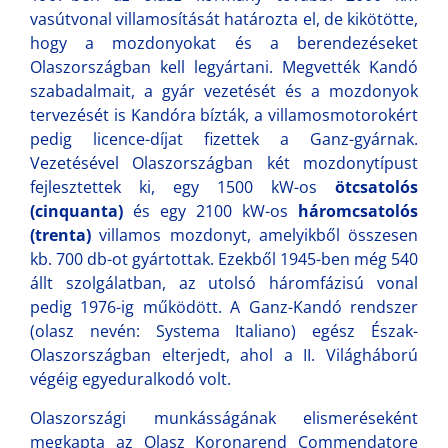
vasútvonal villamosítását határozta el, de kikötötte,
hogy a mozdonyokat és a berendezéseket
Olaszországban kell legyártani. Megvették Kandó
szabadalmait, a gyár vezetését és a mozdonyok
tervezését is Kandóra bízták, a villamosmotorokért
pedig licence-díjat fizettek a Ganz-gyárnak.
Vezetésével Olaszországban két mozdonytípust
fejlesztettek ki, egy 1500 kW-os
ötcsatolós
(cinquanta)
és egy 2100 kW-os
háromcsatolós
(trenta)
villamos mozdonyt, amelyikből összesen
kb. 700 db-ot gyártottak. Ezekből 1945-ben még 540
állt szolgálatban, az utolsó háromfázisú vonal
pedig 1976-ig működött. A Ganz-Kandó rendszer
(olasz nevén: Systema Italiano) egész Észak-
Olaszországban elterjedt, ahol a II. Világháború
végéig egyeduralkodó volt.
Olaszországi munkásságának elismeréseként
megkapta az Olasz Koronarend Commendatore