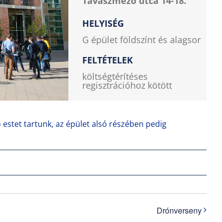
Tavaszmező utca 14-18.
HELYISÉG
G épület földszínt és alagsor
FELTÉTELEK
költségtérítéses
regisztrációhoz kötött
 estet tartunk, az épület alsó részében pedig
Drónverseny