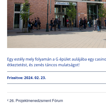
Egy estély mely folyamán a G épület aulájába egy casino
étkeztetést, és zenés táncos mulatságot!
Frissítve: 2024. 02. 23.
26. Projektmenedzsment Fórum