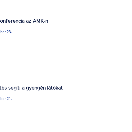
onferencia az AMK-n
ber 23.
tés segíti a gyengén látókat
ber 21.