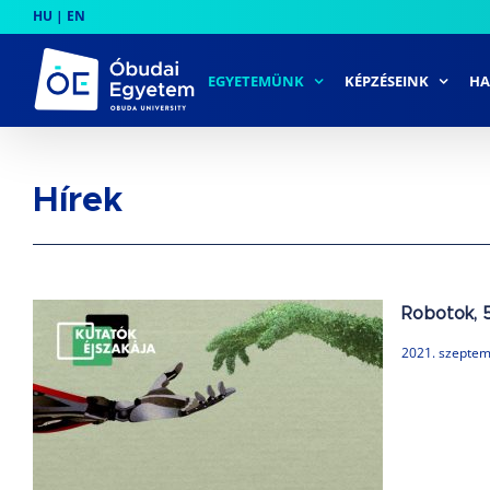
Skip
HU
|
EN
to
content
EGYETEMÜNK
KÉPZÉSEINK
HA
Hírek
Robotok, 5
2021. szeptem
,