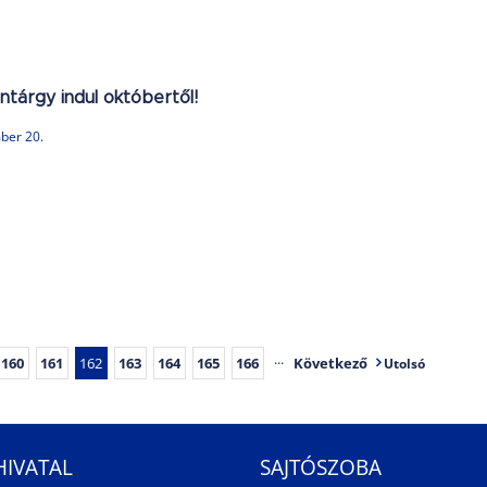
ntárgy indul októbertől!
ber 20.
160
161
162
163
164
165
166
···
Következő
Utolsó
HIVATAL
SAJTÓSZOBA