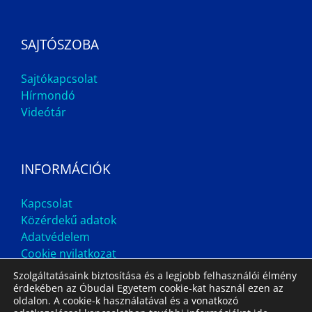
SAJTÓSZOBA
Sajtókapcsolat
Hírmondó
Videótár
INFORMÁCIÓK
Kapcsolat
Közérdekű adatok
Adatvédelem
Cookie nyilatkozat
Szolgáltatásaink biztosítása és a legjobb felhasználói élmény
érdekében az Óbudai Egyetem cookie-kat használ ezen az
oldalon. A cookie-k használatával és a vonatkozó