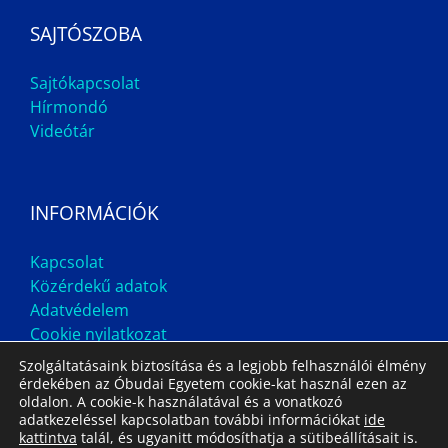
SAJTÓSZOBA
Sajtókapcsolat
Hírmondó
Videótár
INFORMÁCIÓK
Kapcsolat
Közérdekű adatok
Adatvédelem
Cookie nyilatkozat
Szolgáltatásaink biztosítása és a legjobb felhasználói élmény
érdekében az Óbudai Egyetem cookie-kat használ ezen az
oldalon. A cookie-k használatával és a vonatkozó
adatkezeléssel kapcsolatban további információkat
ide
kattintva
talál, és ugyanitt módosíthatja a sütibeállításait is.