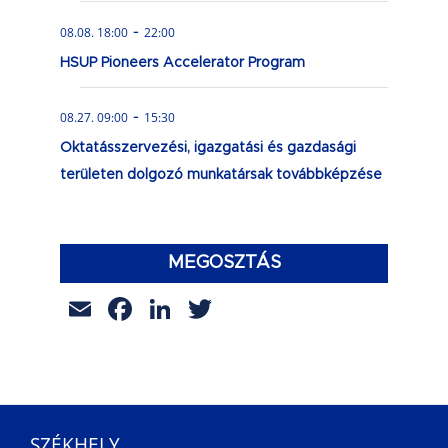
-
08.08. 18:00
22:00
HSUP Pioneers Accelerator Program
-
08.27. 09:00
15:30
Oktatásszervezési, igazgatási és gazdasági
területen dolgozó munkatársak továbbképzése
MEGOSZTÁS
Email
Facebook
LinkedIn
Twitter
SZÉKHELY