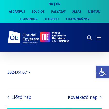
Skip
HU
|
EN
to
AI CAMPUS
ZÖLD ÓE
PÁLYÁZAT
ÁLLÁS
NEPTUN
content
E-LEARNING
INTRANET
TELEFONKÖNYV
Es
Es
2024.04.07
Nap
Navi
Dátum
néz
kiválasztása.
néze
nav
Előző nap
Következő nap