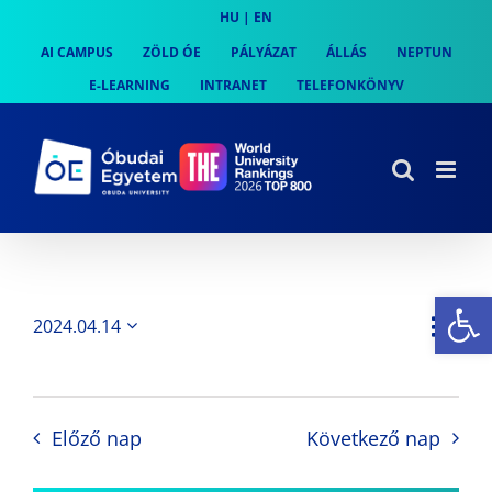
Skip
HU
|
EN
to
AI CAMPUS
ZÖLD ÓE
PÁLYÁZAT
ÁLLÁS
NEPTUN
content
E-LEARNING
INTRANET
TELEFONKÖNYV
Es
Es
2024.04.14
Nap
Navi
Dátum
néz
kiválasztása.
néze
nav
Előző nap
Következő nap