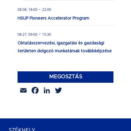
-
08.08. 18:00
22:00
HSUP Pioneers Accelerator Program
-
08.27. 09:00
15:30
Oktatásszervezési, igazgatási és gazdasági
területen dolgozó munkatársak továbbképzése
MEGOSZTÁS
Email
Facebook
LinkedIn
Twitter
SZÉKHELY